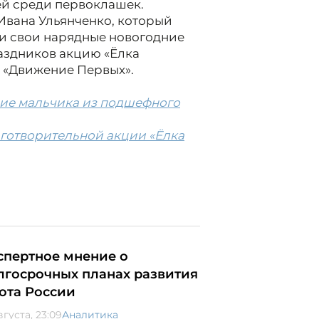
ей среди первоклашек.
Ивана Ульянченко, который
ли свои нарядные новогодние
аздников акцию «Ёлка
 «Движение Первых».
ние мальчика из подшефного
готворительной акции «Ёлка
спертное мнение о
лгосрочных планах развития
ота России
вгуста, 23:09
Аналитика