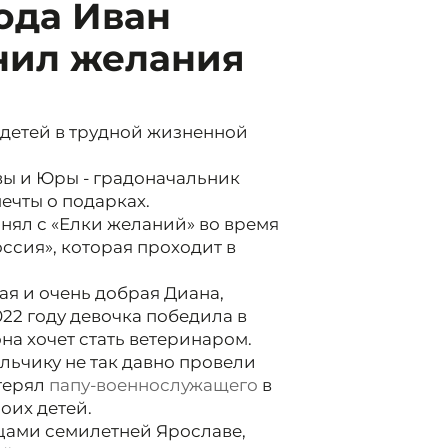
ода Иван
нил желания
 детей в трудной жизненной
вы и Юры - градоначальник
ечты о подарках.
нял с «Елки желаний» во время
ссия», которая проходит в
ая и очень добрая Диана,
022 году девочка победила в
на хочет стать ветеринаром.
ьчику не так давно провели
терял
папу-военнослужащего
в
оих детей.
цами семилетней Ярославе,