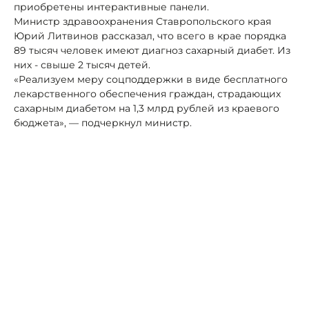
приобретены интерактивные панели.
Министр здравоохранения Ставропольского края
Юрий Литвинов рассказал, что всего в крае порядка
89 тысяч человек имеют диагноз сахарный диабет. Из
них - свыше 2 тысяч детей.
«Реализуем меру соцподдержки в виде бесплатного
лекарственного обеспечения граждан, страдающих
сахарным диабетом на 1,3 млрд рублей из краевого
бюджета», — подчеркнул министр.
Помимо обеспечения лекарствами и
просветительской деятельности, детей с сахарным
диабетом первого типа обеспечивают системами
непрерывного мониторинга глюкозы.
Автор:
Алексей Петров
диабет
минздрав
медицина
В Ставрополе подорожает до 55 рублей