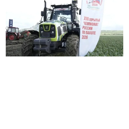
Фото: Макс Владимира Владимирова
Губернатор Владимир Владимиров рассказал, что в
течение двух дней 18 механизаторов из 13 округов
Ставропольского края показали мастерство и
боролись за право представлять регион на
федеральном уровне.
Победа досталась Алексею Фусточенко – директору
«Бауэр-Ставрополье». Второе место разделили
Дмитрий Ладный из Кочубеевского округа и
Александр Николенко из Степновского округа.
Бронза у Владимира Воробьева и Владимира