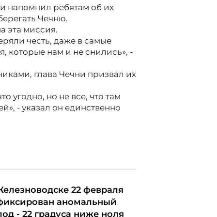
ки напомнил ребятам об их
берегать Чечню.
а эта миссия.
еряли честь, даже в самые
, которые нам и не снились», -
иками, глава Чечни призвал их
о угодно, но не все, что там
ей», - указал он единственно
Железноводске 22 февраля
фиксирован аномальный
лод - 22 градуса ниже ноля