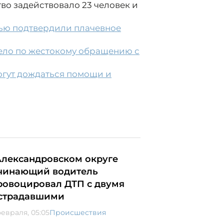
во задействовало 23 человек и
ью подтвердили плачевное
дело по жестокому обращению с
огут дождаться помощи и
Александровском округе
чинающий водитель
ровоцировал ДТП с двумя
страдавшими
февраля, 05:05
Происшествия