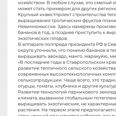
хозяйством. В любом случае, это смелый 
может стать примером для других регион
Крупный инвестпроект строительства теп
выращивания тропических фруктов плани
Невинномысске. Здесь намерены производ
бананов в год, а позднее приступить к в
экзотических плодов.
В аппарате полпреда президента РФ в С
округе уточнили, что помимо бананов в т
выращивать авокадо, манго, маракуйю, м
«В последние годы в Ставропольском кра
развитие тепличного сельского хозяйства
современных высокотехнологичных комп
сельхозпродукции. Чаще всего, это трад
огурцы, томаты, клубника и другие культу
Развитие технологий парникового землед
климата, вызванное глобальным потеплен
выращивать экзотические, не характерные
растения. На первом этапе предполагает
этом, урожай планируется собирать два ра