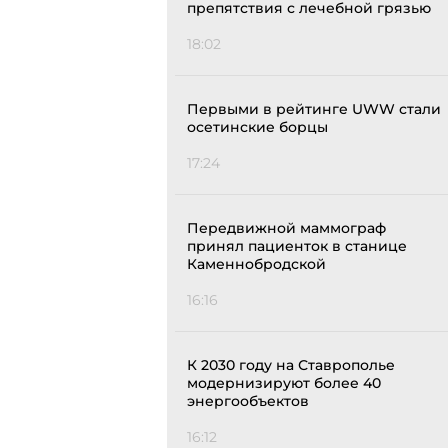
препятствия с лечебной грязью
18:02
Первыми в рейтинге UWW стали
осетинские борцы
17:24
Передвижной маммограф
принял пациенток в станице
Каменнобродской
16:16
К 2030 году на Ставрополье
модернизируют более 40
энергообъектов
16:12