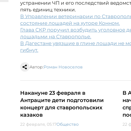
устранении ЧП и его последствий ведомст
пять единиц техники.
В Управлении ветеринарии по Ставропол
состояние лошадей на хуторе Конном.
Глава СКР поручил возбудить уголовное 
лошадьми на Ставрополье.
В Дагестане увязшие в глине лошади не м
гибнут.
Автор:
Роман Новоселов
Накануне 23 февраля в
В 
Антраците дети подготовили
на
концерт для ставропольских
сп
казаков
по
22 февраля, 05:17
Общество
22 