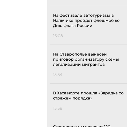
На фестивале автотуризма в
Нальчике пройдет флешмоб ко
Дню флага России
16:08
На Ставрополье вынесен
приговор организатору схемы
легализации мигрантов
15:54
В Хасавюрте прошла «Зарядка со
стражем порядка»
15:38
Ставропольцы владеют 120