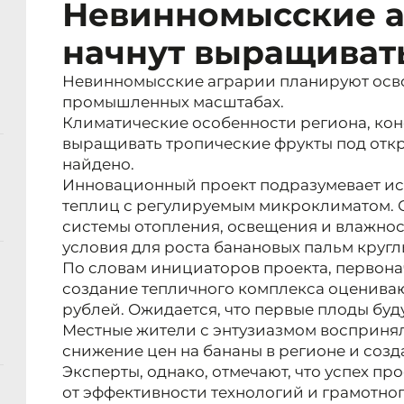
Невинномысские 
начнут выращиват
Невинномысские аграрии планируют осв
промышленных масштабах.
Климатические особенности региона, кон
выращивать тропические фрукты под отк
найдено.
Инновационный проект подразумевает и
теплиц с регулируемым микроклиматом. 
системы отопления, освещения и влажнос
условия для роста банановых пальм кругл
По словам инициаторов проекта, первон
создание тепличного комплекса оценива
рублей. Ожидается, что первые плоды буду
Местные жители с энтузиазмом воспринял
снижение цен на бананы в регионе и созд
Эксперты, однако, отмечают, что успех пр
от эффективности технологий и грамотно