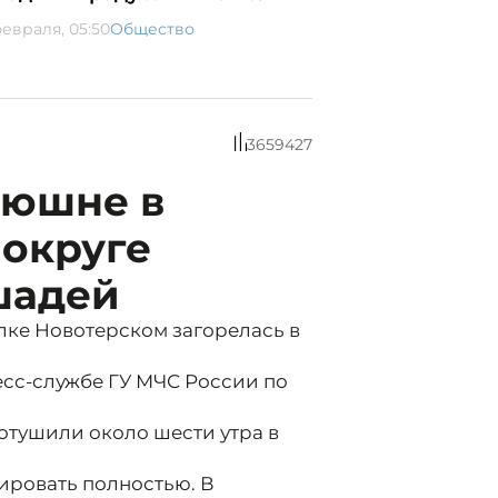
февраля, 05:50
Общество
3659427
нюшне в
округе
шадей
лке Новотерском загорелась в
сс-службе ГУ МЧС России по
отушили около шести утра в
ировать полностью. В