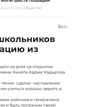
гибли шесть лошадей
февраля, 09:50
Общество
625
школьников
ацию из
ало на днях на открытии
имени Ахмата-Хаджи Кадырова
 Чечни сделал наставления
им учиться хорошо, верить в
вами районов и генералами.
ех и быть полезным своей