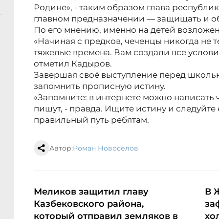
Родине», - таким образом глава республи
главном предназначении — защищать и о
По его мнению, именно на детей возложен
«Начиная с предков, чеченцы никогда не т
тяжелые времена. Вам создали все условия
отметил Кадыров.
Завершая своё выступление перед школьн
запомнить прописную истину.
«Запомните: в интернете можно написать чт
пишут, - правда. Ищите истину и следуйте 
правильный путь ребятам.
Автор:
Роман Новоселов
Меликов защитил главу
В 
Казбековского района,
за
который отправил земляков в
хо