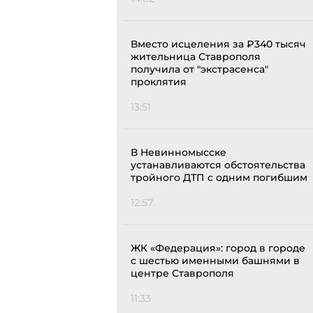
Вместо исцеления за ₽340 тысяч
жительница Ставрополя
получила от "экстрасенса"
проклятия
13:51
В Невинномысске
устанавливаются обстоятельства
тройного ДТП с одним погибшим
12:57
ЖК «Федерация»: город в городе
с шестью именными башнями в
центре Ставрополя
11:33