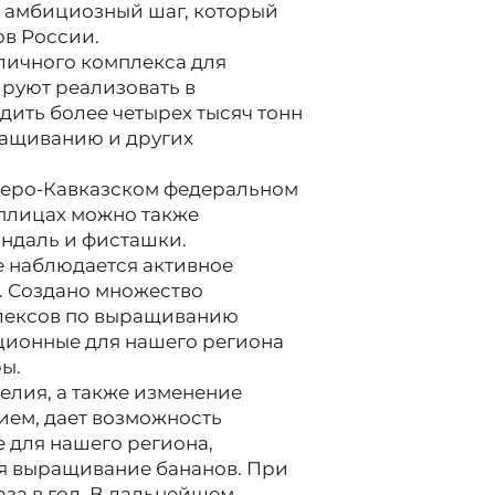
и амбициозный шаг, который
ов России.
личного комплекса для
руют реализовать в
ить более четырех тысяч тонн
ыращиванию и других
еверо-Кавказском федеральном
еплицах можно также
индаль и фисташки.
е наблюдается активное
. Создано множество
лексов по выращиванию
иционные для нашего региона
ры.
елия, а также изменение
ием, дает возможность
 для нашего региона,
ся выращивание бананов. При
за в год. В дальнейшем,