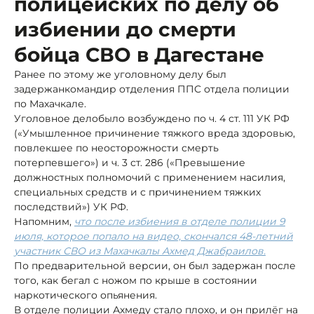
полицейских по делу об
избиении до смерти
бойца СВО в Дагестане
Ранее по этому же уголовному делу был
задержанкомандир отделения ППС отдела полиции
по Махачкале.
Уголовное дело
было возбуждено по ч. 4 ст. 111 УК РФ
(«Умышленное причинение тяжкого вреда здоровью,
повлекшее по неосторожности смерть
потерпевшего») и ч. 3 ст. 286 («Превышение
должностных полномочий с применением насилия,
специальных средств и с причинением тяжких
последствий») УК РФ.
Напомним,
что после избиения в отделе полиции 9
июля, которое попало на видео, скончался 48-летний
участник СВО из Махачкалы Ахмед Джабраилов.
По предварительной версии, он был задержан после
того, как бегал с ножом по крыше в состоянии
наркотического опьянения.
В отделе полиции Ахмеду стало плохо, и он прилёг на