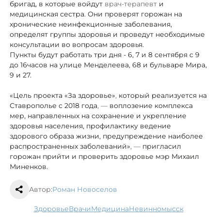
бригад, в которые войдут
врач-терапевт
и
медицинская сестра. Они проверят горожан на
хронические неинфекционные заболевания,
определят группы здоровья и проведут необходимые
консультации во вопросам здоровья.
Пункты будут работать три дня - 6, 7 и 8 сентября с 9
до 16
часов на улице Менделеева, 68 и бульваре Мира,
9 и 27.
«Цель проекта «За здоровье»
,
который реализуется на
Ставрополье с 2018 года
, —
воплозение комплекса
мер, направленных на сохранение и укрепление
здоровья населения, профилактику ведение
здорового образа жизни, предупреждение наиболее
распространенных заболеваний»
, —
пригласил
горожан прийти и проверить здоровье мэр Михаил
Миненков.
Автор:
Роман Новоселов
здоровье
врачи
медицина
Невинномысск