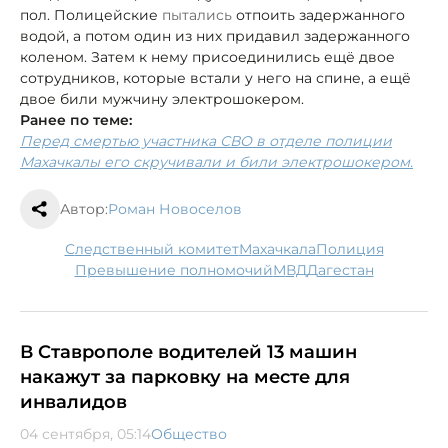
пол. Полицейские
пытались
отпоить задержанного
водой, а потом один из них придавил задержанного
коленом. Затем к нему присоединились ещё двое
сотрудников, которые встали у него на спине, а ещё
двое били мужчину электрошокером.
Ранее по теме:
Перед смертью участника СВО в отделе полиции
Махачкалы его скручивали и били электрошокером.
Автор:
Роман Новоселов
следственный комитет
Махачкала
полиция
превышение полномочий
МВД
Дагестан
В Ставрополе водителей 13 машин
накажут за парковку на месте для
инвалидов
04 сентября, 05:14
Общество