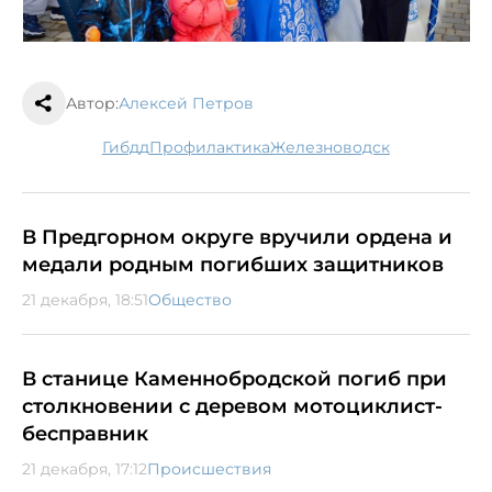
Автор:
Алексей Петров
гибдд
профилактика
Железноводск
В Предгорном округе вручили ордена и
медали родным погибших защитников
21 декабря, 18:51
Общество
В станице Каменнобродской погиб при
столкновении с деревом мотоциклист-
бесправник
21 декабря, 17:12
Происшествия