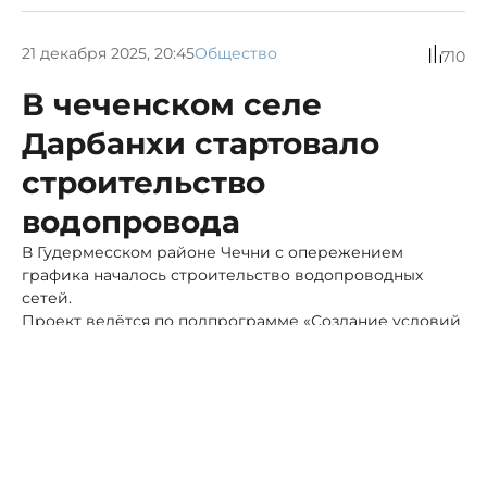
21 декабря 2025, 20:45
Общество
710
В чеченском селе
Дарбанхи стартовало
строительство
водопровода
В Гудермесском районе Чечни с опережением
графика началось строительство водопроводных
сетей.
Проект ведётся по подпрограмме «Создание условий
для обеспечения качественными услугами ЖКХ
жителей ЧР».
Как рассказали в пресс-службе республиканского
минстроя, благодаря этому проекту, который
реализуется по поручению главы Чечни Рамзана
Кадырова, более трех тысяч жителей села получат
доступ к питьевой воде.