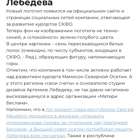
Лебедева
Новый логотип появился на официальном сайте и
страницах социальных сетей компании, отвечающей
за развитие курортов СКФО.
Теперь фон на изображении логотипа не темно-
синий, а «спокойного» зелено-голубого цвета.
В центре картинки – семь пересекающихся белых
полос (очевидно, по числу субъектов, входящих в
СКФО, - Ред.), образующих фигуру, напоминающую
горы.
Отметим, что компания в том числе активно работает
над развитием курорта Мамисон Северной Осетии. А
у этого региона «свои счеты» к основателю студии
дизайна Артемию Лебедеву, не так давно негативно
высказавшемуся в адрес организации «Матери
Беслана».
Напомним, что в
тот момент глава республики Сергей
Меняйло признался в желании «отрывать
отмороженные головы за глумление над трагедией
Беслана», а Высший совет осетин потребовал лишить
Лебедева всех госнаград.
Также в республике