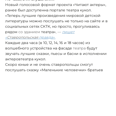
Новый голосовой формат проекта «Читают актеры»,
ранее был доступен
на портале театра кукол.
«Теперь лучшие произведения мировой детской
литературы можно послушать не только на сайте и в
социальных сетях СКТК, но просто, прогуливаясь
рядом
со зданием
театра»
, —
пишет
«
Ставропольская
правда».
Каждые два часа (в 10, 12, 14, 16 и 18 часов) из
волшебного устройства на фасаде
театра
будут
звучать лучшие сказки, пьесы и басни в исполнении
актеров
театра кукол.
Скоро юные и не очень ставропольцы смогут
послушать сказку «Маленькие человечки» братьев
Гримм, русские народные сказки «Крошечка-
Хаврошечка» и «Белая уточка».
Автор:
Роман Новоселов
театр
культура