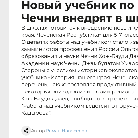
Новый учебник по
Чечни внедрят в 
В школах готовится к внедрению новый к
края. Чеченская Республика» для 5-7 клас
О деталях работы над учебником стало из
замминистра просвещения России Ольго
образования и науки Чечни Хож-Бауди Да
Академии наук Чечни Джамбулатом Умар
Стороны с участием историков-экспертов
учебника «История нашего края. Чеченск
перечень. Также состоялся продуктивный
некоторых эпизодов из истории региона.
Хож-Бауди Дааев, сообщив о встрече в св
"Работа над учебником ведется по поруче
Кадырова".
Автор:
Роман Новоселов