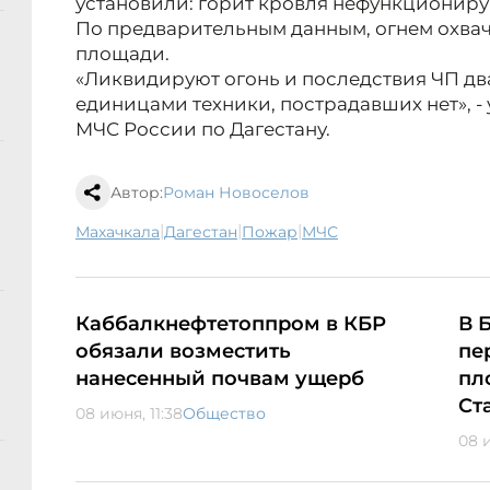
установили: горит кровля нефункциониру
По предварительным данным, огнем охвач
площади.
«Ликвидируют огонь и последствия ЧП дв
единицами техники, пострадавших нет», -
МЧС России по Дагестану.
Автор:
Роман Новоселов
|
|
|
Махачкала
Дагестан
пожар
МЧС
Каббалкнефтетоппром в КБР
В 
обязали возместить
пе
нанесенный почвам ущерб
пл
Ст
08 июня, 11:38
Общество
08 и