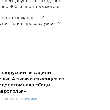
ющего двухэтажного здания.
ено 800 квадратных метров
адцать пожарных с 4
 уточнили в пресс-службе ГУ
Белоруссии высадили
рвые 4 тысячи саженцев из
одопитомника «Сады
аврополья»
юня, 11:20
Экономика