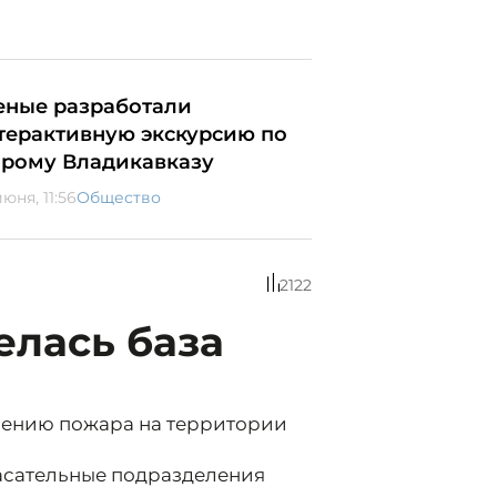
еные разработали
терактивную экскурсию по
арому Владикавказу
юня, 11:56
Общество
2122
елась база
шению пожара на территории
асательные подразделения