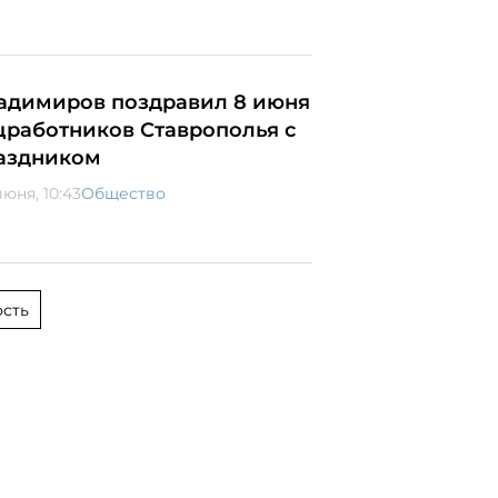
адимиров поздравил 8 июня
цработников Ставрополья с
аздником
июня, 10:43
Общество
сть