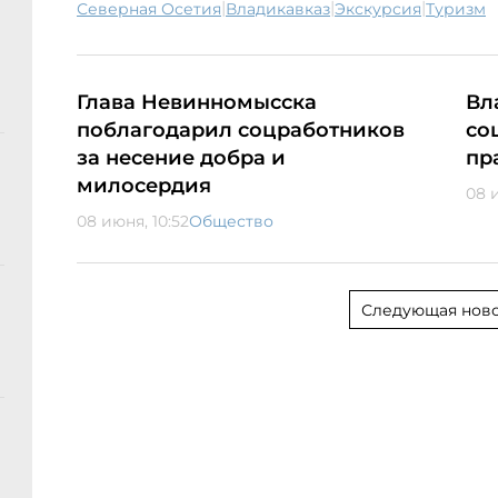
|
|
|
Северная Осетия
Владикавказ
экскурсия
туризм
Глава Невинномысска
Вл
поблагодарил соцработников
со
за несение добра и
пр
милосердия
08 
08 июня, 10:52
Общество
Следующая ново