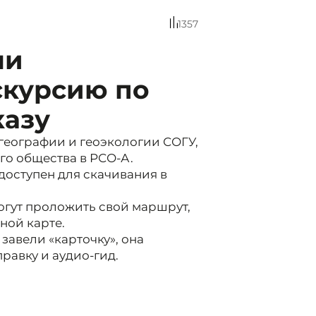
1357
ли
скурсию по
казу
географии и геоэкологии СОГУ,
го общества в РСО-А.
оступен для скачивания в
могут проложить свой маршрут,
ной карте.
завели «карточку», она
равку и аудио-гид.