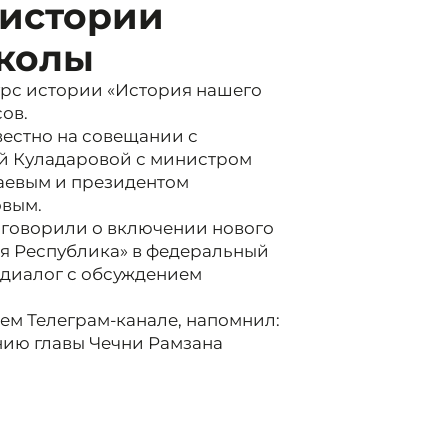
 истории
школы
урс истории «История нашего
сов.
вестно на совещании с
й Куладаровой с министром
аевым и президентом
овым.
 говорили о включении нового
ая Республика» в федеральный
 диалог с обсуждением
оем Телеграм-канале, напомнил:
нию главы Чечни Рамзана