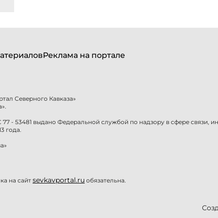
атериалов
Реклама на портале
ртал Северного Кавказа»
».
77 - 53481 выдано Федеральной службой по надзору в сфере связи, 
3 года.
а»
sevkavportal.ru
а на сайт
обязательна.
Созд