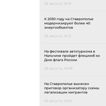
06 августа, 16:16
К 2030 году на Ставрополье
модернизируют более 40
энергообъектов
06 августа, 16:12
На фестивале автотуризма в
Нальчике пройдет флешмоб ко
Дню флага России
06 августа, 16:08
На Ставрополье вынесен
приговор организатору схемы
легализации мигрантов
06 августа, 15:54