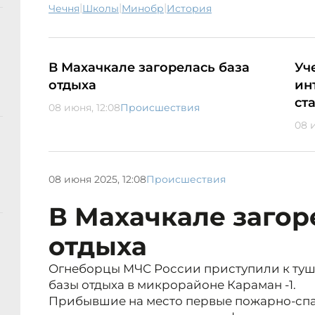
|
|
|
Чечня
школы
минобр
история
В Махачкале загорелась база
Уч
отдыха
ин
ст
08 июня, 12:08
Происшествия
08 и
08 июня 2025, 12:08
Происшествия
В Махачкале загор
отдыха
Огнеборцы МЧС России приступили к ту
базы отдыха в микрорайоне Караман -1.
Прибывшие на место первые пожарно-сп