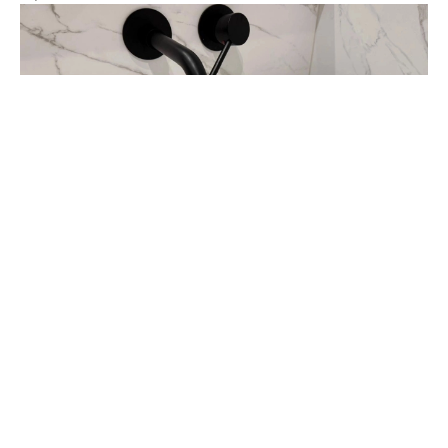
Фото: ПСК
Устраняют поломку на центральном канализационном
коллекторе на улице Тюленева коммунальные
службы. В связи с этим водоснабжение в городе
частично приостановлено, сообщили в пресс-службе
администрации города-курорта в среду, 1 июля.
Засор в канализационном коллекторе привел к
подтоплению 10 домовладений. Водоснабжение
ограничено в связи с этим.
Воды нет у абонентов на проспектах Ленина и