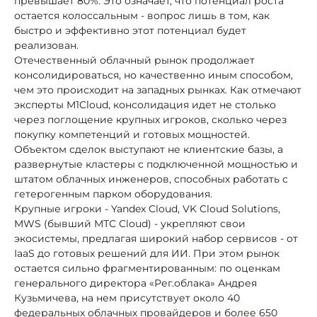
превышает 80%. Это означает, что потенциал роста
остается колоссальным - вопрос лишь в том, как
быстро и эффективно этот потенциал будет
реализован.
Отечественный облачный рынок продолжает
консолидироваться, но качественно иным способом,
чем это происходит на западных рынках. Как отмечают
эксперты M1Cloud, консолидация идет не столько
через поглощение крупных игроков, сколько через
покупку компетенций и готовых мощностей.
Объектом сделок выступают не клиентские базы, а
развернутые кластеры с подключенной мощностью и
штатом облачных инженеров, способных работать с
гетерогенным парком оборудования.
Крупные игроки - Yandex Cloud, VK Cloud Solutions,
MWS (бывший МТС Cloud) - укрепляют свои
экосистемы, предлагая широкий набор сервисов - от
IaaS до готовых решений для ИИ. При этом рынок
остается сильно фрагментированным: по оценкам
генерального директора «Рег.облака» Андрея
Кузьмичева, на нем присутствует около 40
федеральных облачных провайдеров и более 650