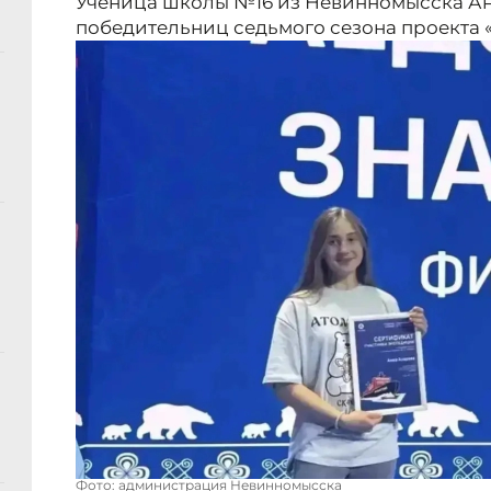
Ученица школы №16 из Невинномысска Ан
победительниц седьмого сезона проекта 
Фото: администрация Невинномысска