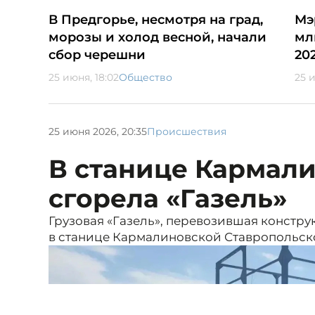
В Предгорье, несмотря на град,
Мэ
морозы и холод весной, начали
мл
сбор черешни
20
25 июня, 18:02
Общество
25 и
25 июня 2026, 20:35
Происшествия
В станице Кармал
сгорела «Газель»
Грузовая «Газель», перевозившая констру
в станице Кармалиновской Ставропольског