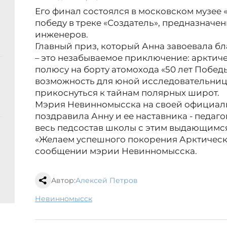
Его финал состоялся в московском музее 
победу в треке «Создатель», предназначе
инженеров.
Главный приз, который Анна завоевала бл
– это незабываемое приключение: арктич
полюсу на борту атомохода «50 лет Победы
возможность для юной исследовательниц
прикоснуться к тайнам полярных широт.
Мэрия Невинномысска на своей официал
поздравила Анну и ее наставника - педагог
весь педсостав школы с этим выдающимс
«Желаем успешного покорения Арктических
сообщении мэрии Невинномысска.
Автор:
Алексей Петров
Невинномысск