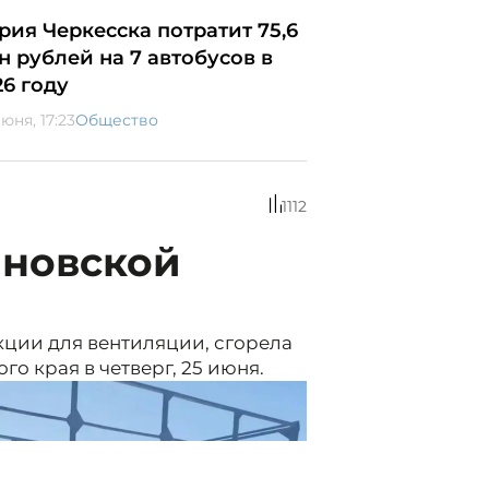
рия Черкесска потратит 75,6
н рублей на 7 автобусов в
26 году
юня, 17:23
Общество
1112
иновской
кции для вентиляции, сгорела
о края в четверг, 25 июня.