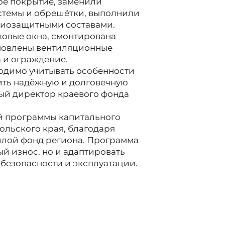
е покрытие, заменили
стемы и обрешётки, выполнили
биозащитными составами.
ховые окна, смонтирована
ановлены вентиляционные
 и ограждение.
одимо учитывать особенности
чить надёжную и долговечную
ный директор краевого фонда
й программы капитального
льского края, благодаря
илой фонд региона. Программа
ый износ, но и адаптировать
безопасности и эксплуатации.