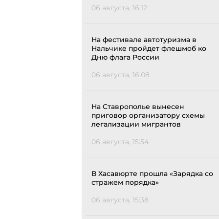
06 августа, 16:12
На фестивале автотуризма в
Нальчике пройдет флешмоб ко
Дню флага России
06 августа, 16:08
На Ставрополье вынесен
приговор организатору схемы
легализации мигрантов
06 августа, 15:54
В Хасавюрте прошла «Зарядка со
стражем порядка»
06 августа, 15:38