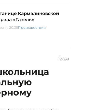
станице Кармалиновской
орела «Газель»
июня, 20:35
Происшествия
3099
школьница
альную
ерному