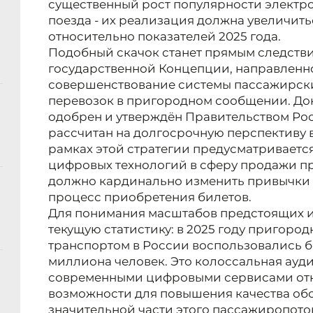
существенный рост популярности электр
поезда - их реализация должна увеличить
относительно показателей 2025 года.
Подобный скачок станет прямым следств
государственной Концепции, направленн
совершенствование системы пассажирск
перевозок в пригородном сообщении. До
одобрен и утверждён Правительством Ро
рассчитан на долгосрочную перспективу в
рамках этой стратегии предусматриваетс
цифровых технологий в сферу продажи пр
должно кардинально изменить привычки 
процесс приобретения билетов.
Для понимания масштабов предстоящих и
текущую статистику: в 2025 году пригор
транспортом в России воспользовались б
миллиона человек. Это колоссальная ауди
современными цифровыми сервисами от
возможности для повышения качества об
значительной части этого пассажиропото