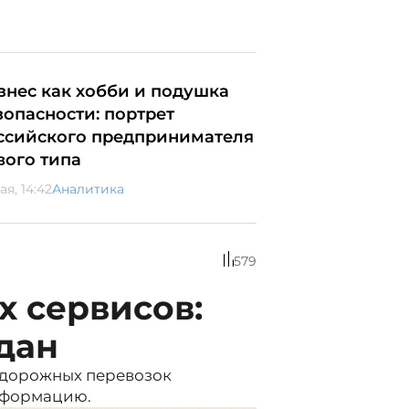
знес как хобби и подушка
зопасности: портрет
ссийского предпринимателя
вого типа
ая, 14:42
Аналитика
579
 сервисов:
дан
дорожных перевозок
сформацию.