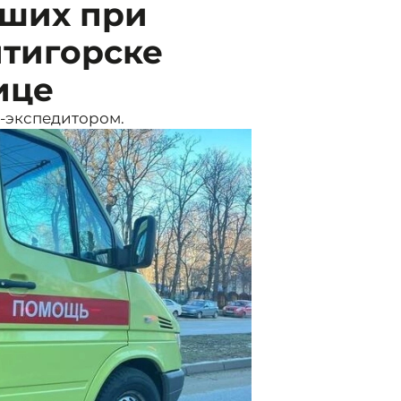
вших при
ятигорске
ице
-экспедитором.