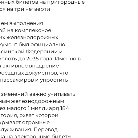
онных билетов на пригородные
ся на три четверти
ием выполнения
ой на комплексное
их железнодорожных
кумент был официально
ссийской Федерации и
плоть до 2035 года. Именно в
я активное внедрение
оездных документов, что
пассажиров и упростить
зменений важно учитывать
одным железнодорожным
ез малого 1 миллиард 184
тория, охват которой
крывает огромные
служивания. Перевод
ка на электронные билеты