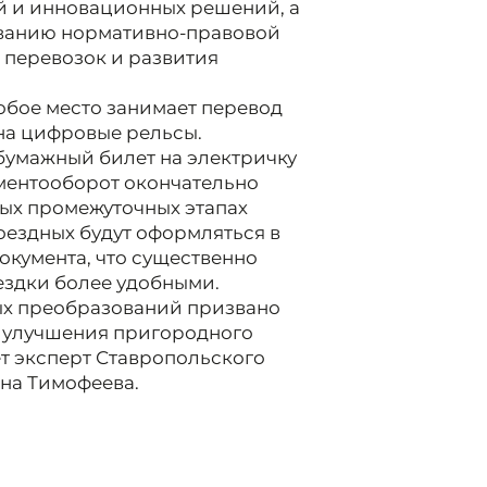
й и инновационных решений, а
ованию нормативно-правовой
 перевозок и развития
обое место занимает перевод
на цифровые рельсы.
 бумажный билет на электричку
ументооборот окончательно
вых промежуточных этапах
оездных будут оформляться в
окумента, что существенно
ездки более удобными.
ых преобразований призвано
 улучшения пригородного
т эксперт Ставропольского
на Тимофеева.