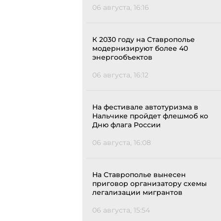
06 августа, 16:16
К 2030 году на Ставрополье
модернизируют более 40
энергообъектов
06 августа, 16:12
На фестивале автотуризма в
Нальчике пройдет флешмоб ко
Дню флага России
06 августа, 16:08
На Ставрополье вынесен
приговор организатору схемы
легализации мигрантов
06 августа, 15:54