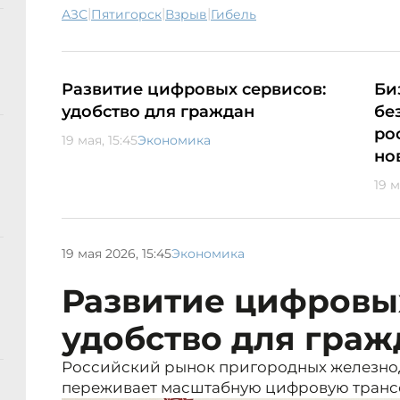
|
|
|
АЗС
Пятигорск
взрыв
гибель
Развитие цифровых сервисов:
Би
удобство для граждан
бе
ро
19 мая, 15:45
Экономика
но
19 м
19 мая 2026, 15:45
Экономика
Развитие цифровых
удобство для граж
Российский рынок пригородных железно
переживает масштабную цифровую тран