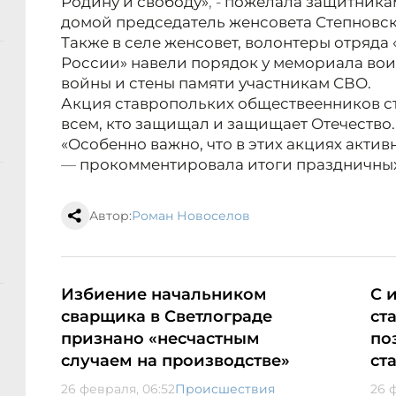
Родину и свободу»
, -
пожелала защитника
домой председатель женсовета Степновск
Также в селе женсовет, волонтеры отряда
России» навели порядок у мемориала во
войны и стены памяти участникам СВО.
Акция ставропольких обществеенников с
всем, кто защищал и защищает Отечество.
«Особенно важно, что в этих акциях актив
—
прокомментировала итоги праздничны
Автор:
Роман Новоселов
Избиение начальником
С 
сварщика в Светлограде
ст
признано «несчастным
по
случаем на производстве»
ст
26 февраля, 06:52
Происшествия
26 