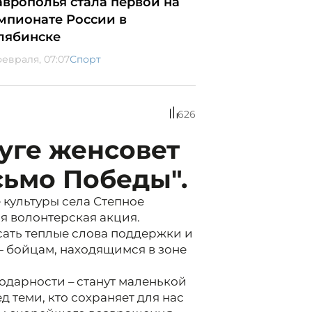
аврополья стала первой на
мпионате России в
лябинске
февраля, 07:07
Спорт
626
уге женсовет
сьмо Победы".
 культуры села Степное
я волонтерская акция.
ать теплые слова поддержки и
 бойцам, находящимся в зоне
годарности – станут маленькой
 теми, кто сохраняет для нас