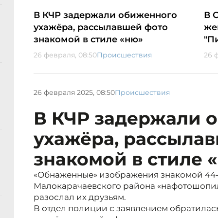
В КЧР задержали обиженного
В 
ухажёра, рассылавшей фото
же
знакомой в стиле «ню»
"П
26 февраля, 08:50
Происшествия
26 
26 февраля 2025, 08:50
Происшествия
В КЧР задержали 
ухажёра, рассыла
знакомой в стиле 
«Обнаженные» изображения знакомой 44
Малокарачаевского района «нафотошопил»
разослал их друзьям.
В отдел полиции с заявлением обратилас