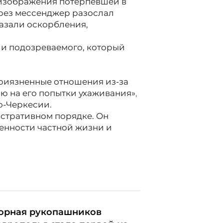
 изображения потерпевшей в
рез мессенджер разослал
казали оскорбления,
ли подозреваемого, который
риязненные отношения из-за
ью на его попытки ухаживания»
,
о-Черкесии.
стративном порядке. Он
енности частной жизни и
орная рукопашников