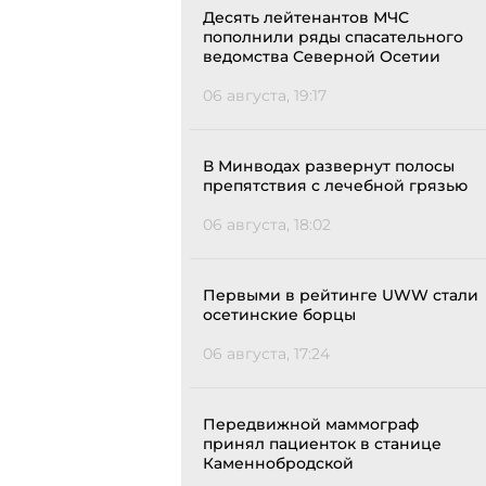
Десять лейтенантов МЧС
пополнили ряды спасательного
ведомства Северной Осетии
06 августа, 19:17
В Минводах развернут полосы
препятствия с лечебной грязью
06 августа, 18:02
Первыми в рейтинге UWW стали
осетинские борцы
06 августа, 17:24
Передвижной маммограф
принял пациенток в станице
Каменнобродской