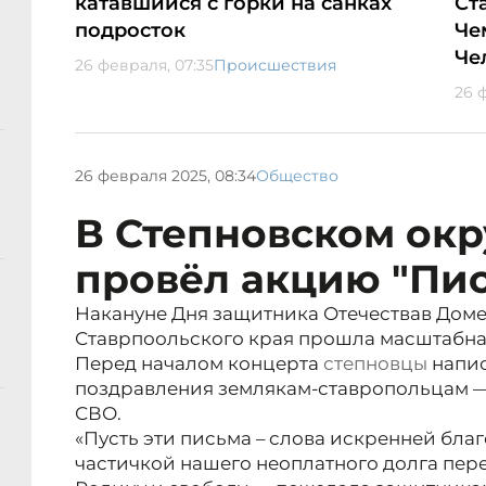
катавшийся с горки на санках
Ст
подросток
Че
Че
26 февраля, 07:35
Происшествия
26 
26 февраля 2025, 08:34
Общество
В Степновском окр
провёл акцию "Пи
Накануне Дня защитника Отечествав Доме
Ставрпоольского края прошла масштабна
Перед началом концерта
степновцы
напис
поздравления землякам-ставропольцам —
СВО.
«Пусть эти письма – слова искренней бла
частичкой нашего неоплатного долга перед