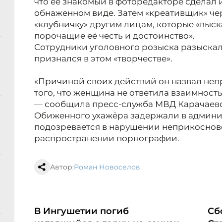
что её знакомый в фоторедакторе сделал
обнаженном виде. Затем «креативщик» че
«клубничку» другим лицам, которые «выс
порочащие её честь и достоинство».
Сотрудники уголовного розыска разыска
признался в этом «творчестве».
«Причиной своих действий он назвал неп
того, что женщина не ответила взаимност
—
сообщила пресс-служба МВД Карачаев
Обиженного ухажёра задержали в админи
подозревается в нарушении неприкоснов
распространении порнографии.
Автор:
Роман Новоселов
В Ингушетии погиб
Сб