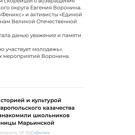
м скорейшего возвращения
ого округа Евгения Воронина.
 «Феникс» и активисты «Единой
инам Великой Отечественной
тала данью уважения и памяти
но участвует молодежь»
,
х мероприятий Воронина.
историей и культурой
авропольского казачества
знакомили школьников
аницы Марьинской
февраля, 06:36
События