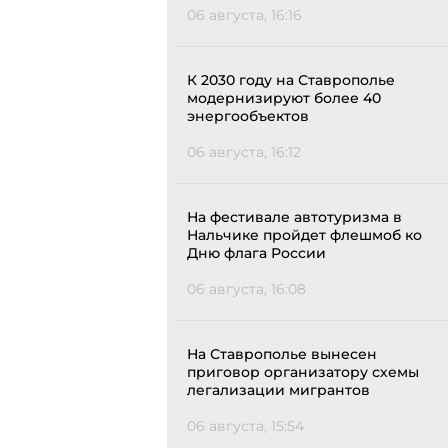
06 августа, 16:16
К 2030 году на Ставрополье
модернизируют более 40
энергообъектов
06 августа, 16:12
На фестивале автотуризма в
Нальчике пройдет флешмоб ко
Дню флага России
06 августа, 16:08
На Ставрополье вынесен
приговор организатору схемы
легализации мигрантов
06 августа, 15:54