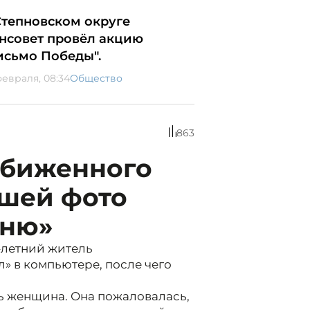
Степновском округе
нсовет провёл акцию
исьмо Победы".
февраля, 08:34
Общество
863
обиженного
вшей фото
«ню»
-летний житель
 в компьютере, после чего
ь женщина. Она пожаловалась,