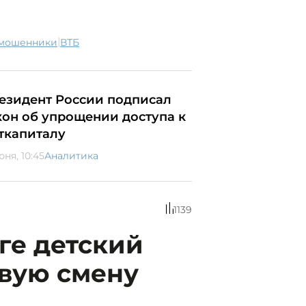
|
 мошенники
ВТБ
езидент России подписал
кон об упрощении доступа к
ткапиталу
юня, 10:45
Аналитика
1139
ге детский
рвую смену