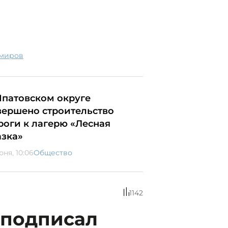
имиров
Ипатовском округе
вершено строительство
роги к лагерю «Лесная
азка»
юня, 10:06
Общество
1142
 подписал