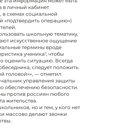
ее эта информация может быть
а в личный кабинет
 в схемах социальной
ой «подтвердить операцию»)
телей.
льзовать школьную тематику,
здают искусственное ощущение
иальные термины вроде
еристика ученика", чтобы
о оценить ситуацию. Всегда
обеседника, следует положить
й головой»», — отметил
ачальник управления защиты
по обеспечению безопасности.
ны против россиян любого
та жительства.
ольников, но и тем, у кого нет
ки массово делают звонки
ртвы.