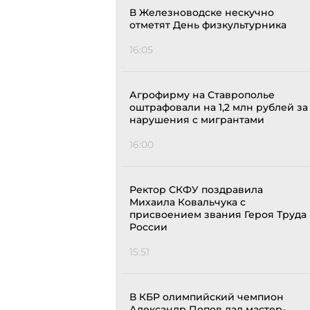
В Железноводске нескучно
отметят День физкультурника
16:05
Агрофирму на Ставрополье
оштрафовали на 1,2 млн рублей за
нарушения с мигрантами
16:00
Ректор СКФУ поздравила
Михаила Ковальчука с
присвоением звания Героя Труда
России
15:51
В КБР олимпийский чемпион
Александр Попов дал мастер-