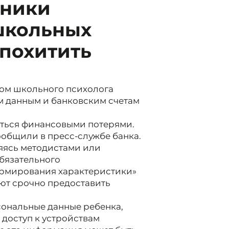
нники
школьных
 похитить
дом школьного психолога
м данным и банковским счетам
уться финансовыми потерями.
ообщили в пресс-службе банка.
яясь методистами или
бязательного
ормирования характеристики»
уют срочно предоставить
сональные данные ребенка,
 доступ к устройствам