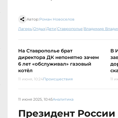
Автор:
Роман Новоселов
|
|
|
|
лагерь
отдых
дети
Ставрополье
Владимир Влад
На Ставрополье брат
В 
директора ДК непонятно зачем
за
6 лет «обслуживал» газовый
до
котёл
ск
11 июня, 10:24
Происшествия
11 и
11 июня 2025, 10:45
Аналитика
Президент России