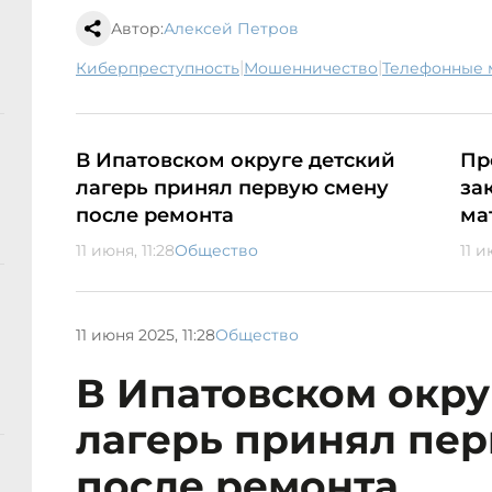
Автор:
Алексей Петров
|
|
киберпреступность
мошенничество
телефонные
В Ипатовском округе детский
Пр
лагерь принял первую смену
за
после ремонта
ма
11 июня, 11:28
Общество
11 и
11 июня 2025, 11:28
Общество
В Ипатовском окру
лагерь принял пе
после ремонта