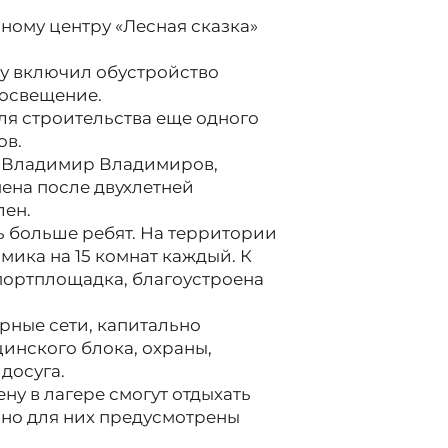
ному центру «Лесная сказка»
у включил обустройство
 освещение.
ля строительства еще одного
ов.
я Владимир Владимиров,
мена после двухлетней
лен.
ь больше ребят. На территории
мика на 15 комнат каждый. К
портплощадка, благоустроена
ные сети, капитально
инского блока, охраны,
досуга.
ну в лагере смогут отдыхать
ьно для них предусмотрены