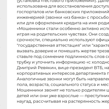
(установка «тестового приложения»). Дал
использована для восстановления доступ
госпорталов или банковских приложений,
инженерией (звонки «из банка» с просьб
или для оформления кредита на имя роди
«Мошенники стали особенно активно испо
играя на родительских чувствах. Они со
срочности, специально используют офиц
"государственная аттестация" или "характ
вызвать доверие и помешать жертве трезв
ставьте под сомнение подлинность слов с
трубку и уточнить информацию «с холодно
Дмитрий Ревякин, вице-президент ВТБ, н
корпоративных интересов департамента 
Аналогичные звонки могут быть направле
пола, возраста, социального статуса и мес
Мошенники звонят не только родителям шк
детей или они уже взрослые — преступни
наугад, рассчитывая на растерянность же