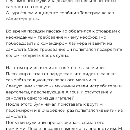
неугомонный мужчина дважды пытался «сойти» из
самолета на полпути.
О курьёзном инциденте сообщил Телеграм-канал
«
Авиаторщина
».
Во время посадки пассажир обратился к стюардам с
неожиданным требованием - ему необходимо
побеседовать с командиром лайнера и выйти из
самолета. Своё требование он попытался подкрепить
делом - открыть дверь судна.
На этом приключения в полёте не закончили.
Пассажир сказал стюардессам, что видит в салоне
самолёта танцующего зеленого мальчика.
Следующим «глюком» мужчины стали истребители и
вертолеты, преследующие Airbus, и отсутствие у
самолета одного из двигателей.
После этого буян начал приставать к другим
пассажиром и в очередной раз попытался «выйти» из
самолета.
Попытки мужчины пресёк экипаж, связав его
ремнями. После посадки самолёта в аэропорту им. М.