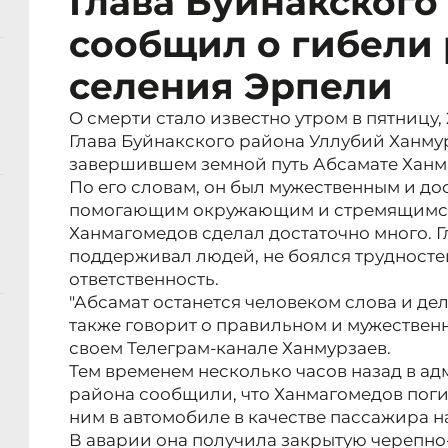
Глава Буйнакского
сообщил о гибели
селения Эрпели
О смерти стало известно утром в пятницу, 
Глава Буйнакского района Уллубий Ханму
завершившем земной путь Абсамате Ханм
По его словам, он был мужественным и д
помогающим окружающим и стремящимся 
Ханмагомедов сделал достаточно много. Г
поддерживал людей, не боялся трудностей
ответственность.
"Абсамат останется человеком слова и дела
также говорит о правильном и мужественн
своем Телеграм-канале Ханмурзаев.
Тем временем несколько часов назад в а
района сообщили, что Ханмагомедов погиб
ним в автомобиле в качестве пассажира н
В аварии она получила закрытую черепно