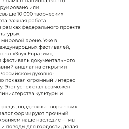
 в рамках национального
струировано или
 свыше 10 000 творческих
эта важная работа
в рамках федерального проекта
льтуры».
 мировой арене. Уже в
международных фестивалей,
ект «Звук Евразии»,
 фестиваль документального
давний аншлаг на открытии
 Российском духовно-
но показал огромный интерес
. Этот успех стал возможен
Министерства культуры и
среды, поддержка творческих
иалог формируют прочный
охраняем наше наследие — мы
и поводы для гордости, делая