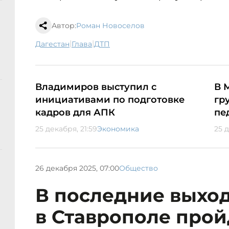
Автор:
Роман Новоселов
|
|
Дагестан
глава
ДТП
Владимиров выступил с
В 
инициативами по подготовке
гр
кадров для АПК
пе
25 декабря, 21:59
Экономика
25 
26 декабря 2025, 07:00
Общество
В последние выхо
в Ставрополе прой