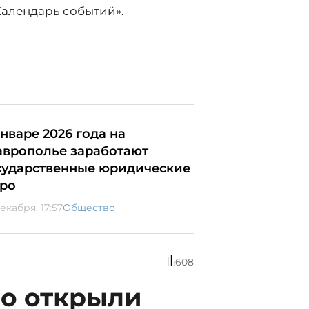
Календарь событий».
январе 2026 года на
аврополье заработают
сударственные юридические
ро
екабря, 17:57
Общество
608
но открыли