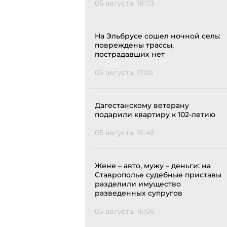
05 августа, 18:03
На Эльбрусе сошел ночной сель:
повреждены трассы,
пострадавших нет
05 августа, 17:05
Дагестанскому ветерану
подарили квартиру к 102-летию
05 августа, 16:46
Жене – авто, мужу – деньги: на
Ставрополье судебные приставы
разделили имущество
разведенных супругов
05 августа, 16:06