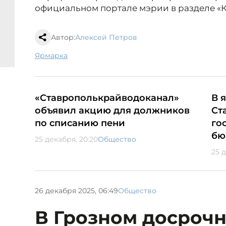
официальном портале мэрии в разделе «
Автор:
Алексей Петров
ярмарка
«Ставрополькрайводоканал»
В 
объявил акцию для должников
Ст
по списанию пени
го
бю
25 декабря, 20:20
Общество
25 д
26 декабря 2025, 06:49
Общество
В Грозном досроч