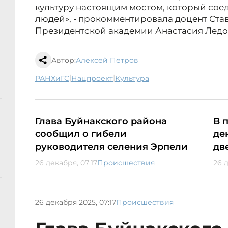
культуру настоящим мостом, который соед
людей», - прокомментировала доцент Ст
Президентской академии Анастасия Ледо
Автор:
Алексей Петров
|
|
РАНХиГС
нацпроект
культура
Глава Буйнакского района
В 
сообщил о гибели
де
руководителя селения Эрпели
дв
26 декабря, 07:17
Происшествия
26 
26 декабря 2025, 07:17
Происшествия