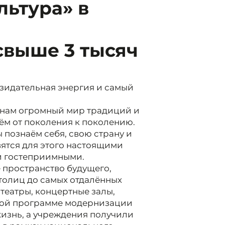
льтура» в
свыше 3 тысяч
озидательная энергия и самый
т нам огромный мир традиций и
ём от поколения к поколению.
 познаём себя, свою страну и
вятся для этого настоящими
и гостеприимными.
 пространство будущего,
столиц до самых отдалённых
театры, концертные залы,
ной программе модернизации
жизнь, а учреждения получили