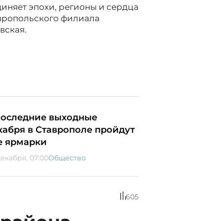
иняет эпохи, регионы и сердца
авропольского филиала
вская.
последние выходные
кабря в Ставрополе пройдут
е ярмарки
декабря, 07:00
Общество
605