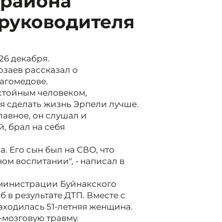
 района
 руководителя
26 декабря.
рзаев рассказал о
агомедове.
остойным человеком,
сделать жизнь Эрпели лучше.
лавное, он слушал и
, брал на себя
. Его сын был на СВО, что
ом воспитании", - написал в
дминистрации Буйнакского
 в результате ДТП. Вместе с
аходилась 51-летняя женщина.
-мозговую травму.