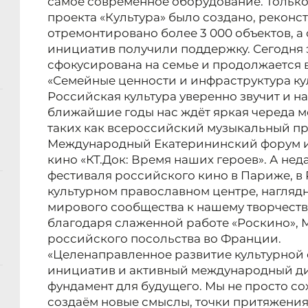
самое современное оборудование. Только
проекта «Культура» было создано, рекон
отремонтировано более 3 000 объектов, а
инициатив получили поддержку. Сегодня 
сфокусирована на семье и продолжается 
«Семейные ценности и инфраструктура ку
Российская культура уверенно звучит и на
ближайшие годы нас ждёт яркая череда 
таких как всероссийский музыкальный про
Международный Екатерининский форум и
кино «КТ.Док: Время наших героев». А не
фестиваля российского кино в Париже, в
культурном православном центре, нагляд
мирового сообщества к нашему творчеству
благодаря слаженной работе «Роскино», 
российского посольства во Франции.
«Целенаправленное развитие культурной 
инициатив и активный международный д
фундамент для будущего. Мы не просто с
создаём новые смыслы, точки притяжения 