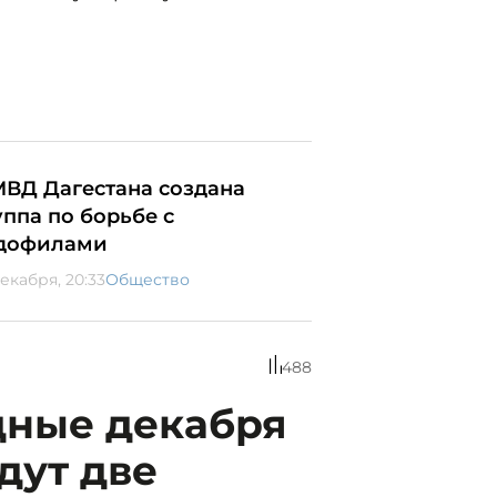
МВД Дагестана создана
уппа по борьбе с
дофилами
декабря, 20:33
Общество
488
дные декабря
дут две