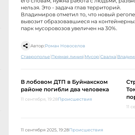
его словам, нужна работа с людьми, разъя
нельзя. Это - задача глав территорий.
Владимиров отметил то, что новый регоп
вывозит образовавшиеся на контейнерных
парк мусоровозов увеличен на 30%.
Автор:
Роман Новоселов
|
|
|
|
Ставрополье
Прямая линия
мусор
свалка
Влади
В лобовом ДТП в Буйнакском
Ст
районе погибли два человека
То
по
11 сентября, 19:28
Происшествия
11 с
11 сентября 2025, 19:28
Происшествия