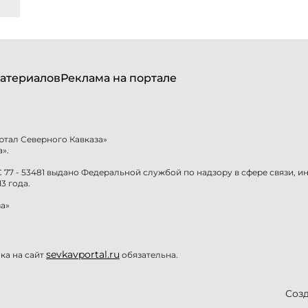
атериалов
Реклама на портале
ртал Северного Кавказа»
».
77 - 53481 выдано Федеральной службой по надзору в сфере связи, 
3 года.
а»
sevkavportal.ru
а на сайт
обязательна.
Созд