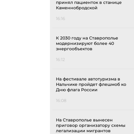
принял пациенток в станице
Каменнобродской
16:16
К 2030 году на Ставрополье
модернизируют более 40
энергообъектов
16:12
На фестивале автотуризма в
Нальчике пройдет флешмоб ко
Дню флага России
16:08
На Ставрополье вынесен
приговор организатору схемы
легализации мигрантов