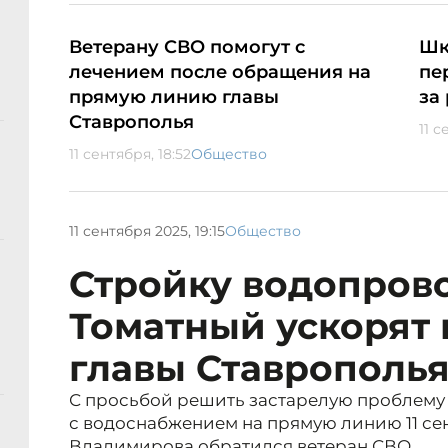
Ветерану СВО помогут с
Шк
лечением после обращения на
пе
прямую линию главы
за
Ставрополья
11 с
11 сентября, 18:52
Общество
11 сентября 2025, 19:15
Общество
Стройку водопрово
Томатный ускорят
главы Ставрополь
С просьбой решить застарелую проблему 
с водоснабжением на прямую линию 11 с
Владимирова обратился ветеран СВО.