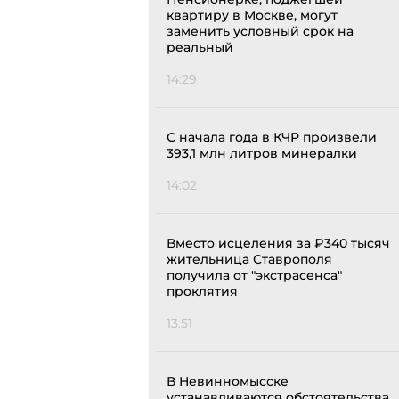
квартиру в Москве, могут
заменить условный срок на
реальный
14:29
С начала года в КЧР произвели
393,1 млн литров минералки
14:02
Вместо исцеления за ₽340 тысяч
жительница Ставрополя
получила от "экстрасенса"
проклятия
13:51
В Невинномысске
устанавливаются обстоятельства