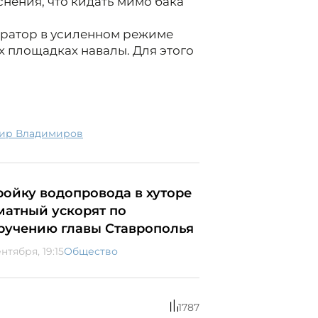
снения, что кидать мимо бака
ератор в усиленном режиме
 площадках навалы. Для этого
мир Владимиров
ройку водопровода в хуторе
матный ускорят по
ручению главы Ставрополья
ентября, 19:15
Общество
1787