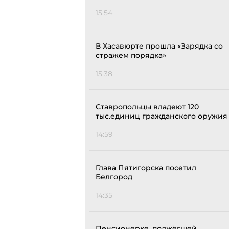
15:54
В Хасавюрте прошла «Зарядка со
стражем порядка»
15:38
Ставропольцы владеют 120
тыс.единиц гражданского оружия
14:59
Глава Пятигорска посетил
Белгород
14:35
Пенсионерке, поджёгшей