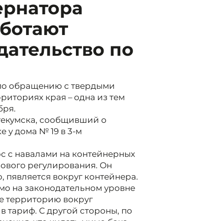
ернатора
аботают
дательство по
 по обращению с твердыми
риториях края – одна из тем
бря.
текумска, сообщивший о
 у дома № 19 в 3-м
с с навалами на контейнерных
ового регулирования. Он
о, пявляется вокруг контейнера.
имо на законодательном уровне
е территорию вокруг
в тариф. С другой стороны, по