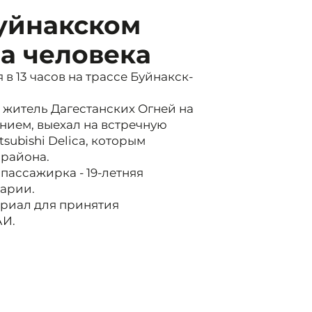
Буйнакском
а человека
в 13 часов на трассе Буйнакск-
 житель Дагестанских Огней на
нием, выехал на встречную
subishi Delica, которым
 района.
 пассажирка - 19-летняя
варии.
ериал для принятия
АИ.