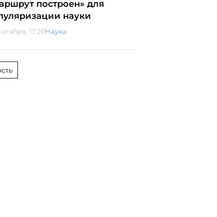
аршрут построен» для
пуляризации науки
ентября, 17:20
Наука
сть