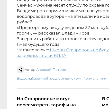
Сейчас мужчина несет службу по охране г
Владимиров поручил максимально ускори
водопровода в хуторе - на эти цели из кр
рублей.
«Предгорному округу выделим 32 млн рубл
торги», — рассказал Владимиров.
Завершить работы по строительству водо
1 мая будущего года.
Читайте также:
Школы Ставрополь не будут
за режима атаки БПЛА
Автор:
Алексей Петров
|
|
водоснабжение
Предгорный округ
Прямая линия
На Ставрополье могут
В 
пересмотреть тарифы на
мо