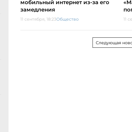
мобильный интернет из-за его
«М
замедления
по
11 сентября, 18:23
Общество
11 с
Следующая ново