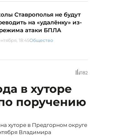
олы Ставрополья не будут
реводить на «удалёнку» из-
 режима атаки БПЛА
ентября, 18:45
Общество
1182
да в хуторе
 по поручению
я
на хуторе в Предгорном округе
ентября Владимира