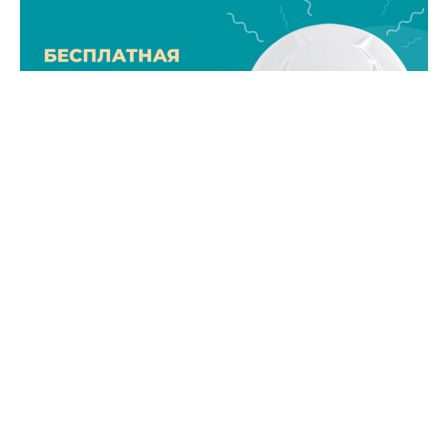
Фото: пресс-служба администрации Ставрополя
В этом году специалисты оснастили жилье еще 4
семей пожарными извещателями.
«Всего установили 22 единицы оборудования,
которое реагирует даже на незначительное
задымление и помогает вовремя устранить источник
возгорания и вызвать специалистов, а главное –
сохранить жизнь и здоровье людей», – рассказал мэр
Иван Ульянченко.
Подать заявку на установку извещателей по