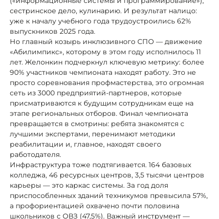
(«информационные системы и программирование»),
сестринское дело, кулинарию. И результат налицо:
уже к началу учебного года трудоустроились 62%
выпускников 2025 года.
Но главный козырь инклюзивного СПО — движение
«Абилимпикс», которому в этом году исполнилось 11
лет. Желонкин подчеркнул ключевую метрику: более
90% участников чемпионата находят работу. Это не
просто соревнования профмастерства, это огромная
сеть из 3000 предприятий-партнеров, которые
присматриваются к будущим сотрудникам еще на
этапе региональных отборов. Финал чемпионата
превращается в смотрины: ребята знакомятся с
лучшими экспертами, перенимают методики
реабилитации и, главное, находят своего
работодателя.
Инфраструктура тоже подтягивается. 164 базовых
колледжа, 46 ресурсных центров, 3,5 тысячи центров
карьеры — это каркас системы. За год доля
приспособленных зданий техникумов превысила 57%,
а профориентацией охвачено почти половина
школьников с ОВЗ (47,5%). Важный инструмент —