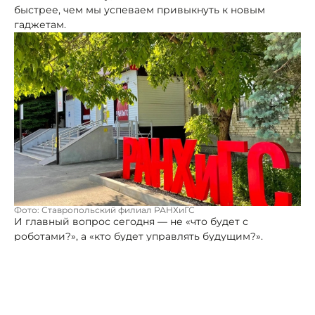
быстрее, чем мы успеваем привыкнуть к новым
гаджетам.
Фото: Ставропольский филиал РАНХиГС
И главный вопрос сегодня — не «что будет с
роботами?», а «кто будет управлять будущим?».
Хорошая новость в том, что в России этот вопрос
ставят во главу угла. Вместо точечных «латания дыр»
страна переходит к созданию умной, системной и, что
особенно важно, долгосрочной кадровой политики.
Это значит, что забота о специалистах — от школьника