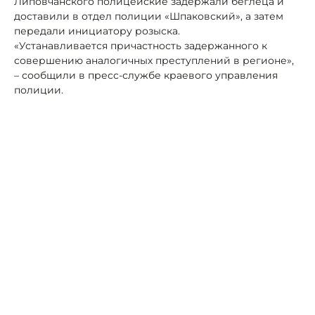
Липовчанского полицейские задержали беглеца и
доставили в отдел полиции «Шпаковский», а затем
передали инициатору розыска.
«Устанавливается причастность задержанного к
совершению аналогичных преступлений в регионе»,
– сообщили в пресс-службе краевого управления
полиции.
Читайте также:
По делу об избиении пациентов в
рехабе Пятигорска осуждены несколько человек
Автор:
Алексей Петров
полиция
задержание
Шпаковский район
Жители Ставрополья всё чаще вносят
взносы на капремонт авансом
30 октября, 07:20
Аналитика