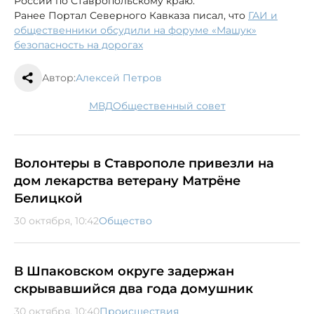
России по Ставропольскому краю.
Ранее Портал Северного Кавказа писал, что
ГАИ и
общественники обсудили на форуме «Машук»
безопасность на дорогах
Автор:
Алексей Петров
МВД
Общественный совет
Волонтеры в Ставрополе привезли на
дом лекарства ветерану Матрёне
Белицкой
30 октября, 10:42
Общество
В Шпаковском округе задержан
скрывавшийся два года домушник
30 октября, 10:40
Происшествия