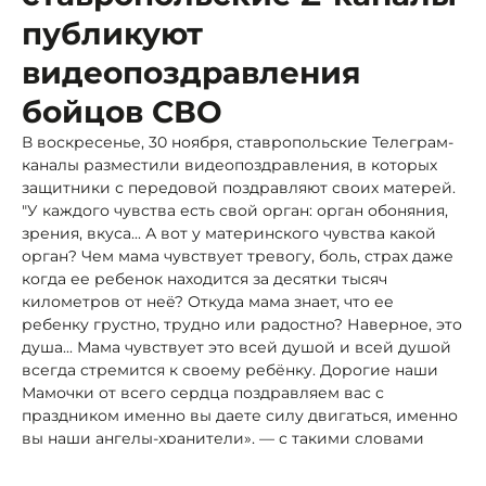
публикуют
видеопоздравления
бойцов СВО
В воскресенье, 30 ноября, ставропольские Телеграм-
каналы разместили видеопоздравления, в которых
защитники с передовой поздравляют своих матерей.
"У каждого чувства есть свой орган: орган обоняния,
зрения, вкуса... А вот у материнского чувства какой
орган? Чем мама чувствует тревогу, боль, страх даже
когда ее ребенок находится за десятки тысяч
километров от неё? Откуда мама знает, что ее
ребенку грустно, трудно или радостно? Наверное, это
душа... Мама чувствует это всей душой и всей душой
всегда стремится к своему ребёнку. Дорогие наши
Мамочки от всего сердца поздравляем вас с
праздником именно вы даете силу двигаться, именно
вы наши ангелы-хранители», — с такими словами
обратились к родительницам военнослужащие 247-го
десантно-штурмового полка в Телеграм-канале «ZA