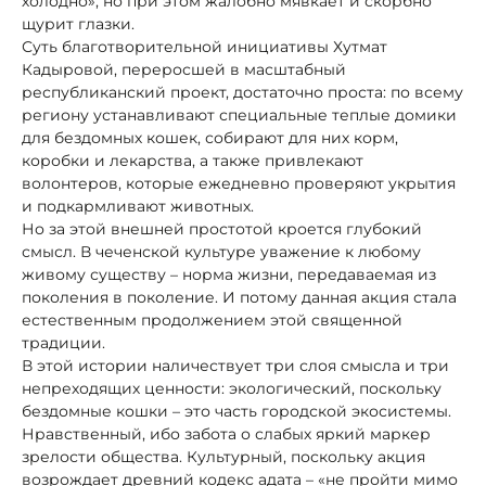
холодно», но при этом жалобно мявкает и скорбно
щурит глазки.
Суть благотворительной инициативы Хутмат
Кадыровой, переросшей в масштабный
республиканский проект, достаточно проста: по всему
региону устанавливают специальные теплые домики
для бездомных кошек, собирают для них корм,
коробки и лекарства, а также привлекают
волонтеров, которые ежедневно проверяют укрытия
и подкармливают животных.
Но за этой внешней простотой кроется глубокий
смысл. В чеченской культуре уважение к любому
живому существу – норма жизни, передаваемая из
поколения в поколение. И потому данная акция стала
естественным продолжением этой священной
традиции.
В этой истории наличествует три слоя смысла и три
непреходящих ценности: экологический, поскольку
бездомные кошки – это часть городской экосистемы.
Нравственный, ибо забота о слабых яркий маркер
зрелости общества. Культурный, поскольку акция
возрождает древний кодекс адата – «не пройти мимо