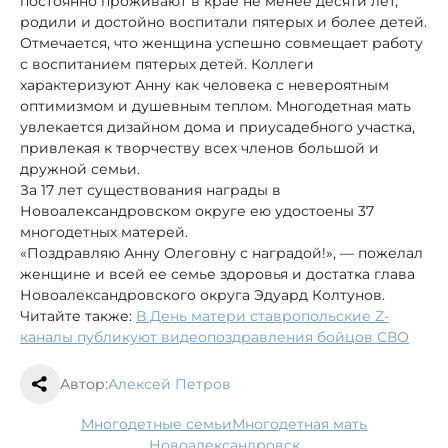
постоянно проживают в крае не менее десяти лет,
родили и достойно воспитали пятерых и более детей.
Отмечается, что женщина успешно совмещает работу
с воспитанием пятерых детей. Коллеги
характеризуют Анну как человека с невероятным
оптимизмом и душевным теплом. Многодетная мать
увлекается дизайном дома и приусадебного участка,
привлекая к творчеству всех членов большой и
дружной семьи.
За 17 лет существования награды в
Новоалександровском округе ею удостоены 37
многодетных матерей.
«Поздравляю Анну Олеговну с наградой!», — пожелал
женщине и всей ее семье здоровья и достатка глава
Новоалександровского округа Эдуард Колтунов.
Читайте также:
В День матери ставропольские Z-
каналы публикуют видеопоздравления бойцов СВО
Автор:
Алексей Петров
многодетные семьи
многодетная мать
Новоалександровск