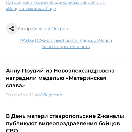
Сотрудники мэрии Владикавказа забрали из
«Владпитомника» Раду
Автор:
Алексей Петров
РАНХиГС
животные
Рамзан Кадыров
Чечня
благотворительность
Анну Прудий из Новоалександровска
наградили медалью «Материнская
слава»
30 ноября, 12:48
Общество
В День матери ставропольские Z-каналы
публикуют видеопоздравления бойцов
СВО