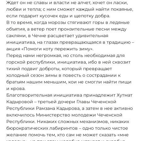
Ждет он не славы и власти не алчет, хочет он ласки,
любви и тепла; с ним сможет каждый найти покаянье,
если подарит кусочек еды и щепотку добра.
В то время, когда морозы стягивают горы в ледяные
объятия, а ветер поет пронзительные песни между
саклями, в Чечне расцветает удивительная
инициатива, на глазах превращающаяся в традицию –
акция «Помоги коту пережить зиму».
Перед нами негромкая, но столь необходимая для
горской республики, инициатива, ибо в ней сквозит
тихий подвиг доброты, который превращает
холодный сезон зимы в повесть о сострадании к
братьям нашим меньшим, кои не смогли найти пищи
и крова.
Благотворительная инициатива принадлежит Хутмат
Кадыровой – третьей дочери Главы Чеченской
Республики Рамзана Кадырова, а затем в нее активно
включилось Министерство молодежи Чеченской
Республики. Никаких сложных механизмов, никаких
бюрократических лабиринтов – одно только чистое
желание помочь тем, кто сам не может сказать «мне