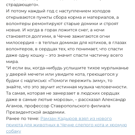
страдающего».
И потому каждый год с наступлением холодов
открываются пункты сбора корма и материалов, а
волонтеры ремонтируют старые домики и строят
новые. И когда в горах ложится снег, а ночи
становятся долгими, в Чечне зажигаются огни
милосердия – в теплых домиках для котиков, в глазах
волонтеров, в сердцах тех, кто понимает, что спасти
даже одну кошку – это значит спасти частичку всего
мира.
"И если вы, когда‑нибудь услышите тихое мурлыканье
у дверей мечети или увидите кота, греющегося у
будки с надписью: «Помоги пережить зиму», то
знайте, что это звучит истинная музыка человечности.
Та самая, которая не замерзает в людских сердцах
даже в самые лютые морозы», – рассказал Александр
Агамов, профессор Ставропольского филиала
Президентской академии.
Ранее по теме:
Рамзан Кадыров взял из нового
приюта для животных в Чечне слепого кота и хромую
собаку