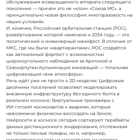
обслуживания возвращаемого аппарата следующего
поколения — причём это не «клон» «Союза МС», а
принципиально новая философия: многоразовость на
наших условиях.
И, конечно, Российская орбитальная станция (РОС),
развёртывание которой намечено к 2034 году, — это
политический и инженерный манифест. В отличие от
МКС, где мы были «квартирантами», РОС создаётся
как автономный форпост с возможностью
широкоугольного наблюдения за Арктикой и
Севморпутем.Кульминация инноваций — тотальная
цифровизация «вне атмосферы».
Речь идёт уже не просто о 3D-моделях: Цифровые
двойники поселений позволяют моделировать
внеземную инфраструктуру без единого болта в
реальном космосе; Виртуальные тренажёры с
ИИ готовят космонавтов к авариям, которые
невозможно физически воссоздать на Земле;
Нейросети в космосе сегодня сортируют терабайты
данных дистанционного зондирования, отслеживая
не только лесные пожары, но и, например,
микропротечки газа на магистралях из космоса.