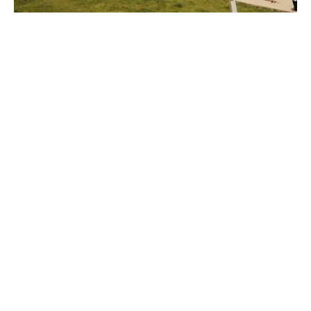
Фото: Макс Михаила Миненкова
Цель встречи туристических команд на Софийской
поляне - отдать дань памяти защитникам перевалов
Северного Кавказа и проверить способности в
состязаниях.
Как рассказал Миненков, за эти годы слет «Вахта
Памяти» объединил более сорока команд молодежи,
среди которых принимают участия предприятия,
вузы, колледжи, школы и детсады, и конечно же,
команды Ставрополья и других регионов -
Белгородчины, города Антрацита из ЛНР.
«Сегодня, как никогда, важно воспитывать в
молодежи чувство гордости за свою страну,
уважение к истории и готовность служить Отечеству.
«Вахта памяти» – это не только спортивные
соревнования, но и настоящая школа жизни, где
люди, объединенные любовью к своей Родине,
готовы преодолевать все новые и новые препятствия
вместе! Поэтому каждая команда и каждый участник
слета – это часть большой и дружной семьи не «Вахты
Памяти», но и всей страны!», — пригласил всех