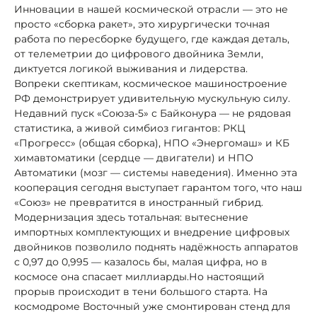
Инновации в нашей космической отрасли — это не
просто «сборка ракет», это хирургически точная
работа по пересборке будущего, где каждая деталь,
от телеметрии до цифрового двойника Земли,
диктуется логикой выживания и лидерства.
Вопреки скептикам, космическое машиностроение
РФ демонстрирует удивительную мускульную силу.
Недавний пуск «Союза-5» с Байконура — не рядовая
статистика, а живой симбиоз гигантов: РКЦ
«Прогресс» (общая сборка), НПО «Энергомаш» и КБ
химавтоматики (сердце — двигатели) и НПО
Автоматики (мозг — системы наведения). Именно эта
кооперация сегодня выступает гарантом того, что наш
«Союз» не превратится в иностранный гибрид.
Модернизация здесь тотальная: вытеснение
импортных комплектующих и внедрение цифровых
двойников позволило поднять надёжность аппаратов
с 0,97 до 0,995 — казалось бы, малая цифра, но в
космосе она спасает миллиарды.Но настоящий
прорыв происходит в тени большого старта. На
космодроме Восточный уже смонтирован стенд для