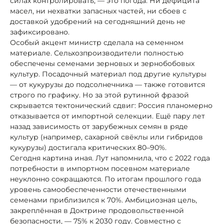
силах контролировать, — это погода. Ни дефицита
масел, ни нехватки запасных частей, ни сбоев с
доставкой удобрений на сегодняшний день не
зафиксировано.
Особый акцент министр сделала на семенном
материале. Сельхозпроизводители полностью
обеспечены семенами зерновых и зернобобовых
культур. Посадочный материал под другие культуры
— от кукурузы до подсолнечника — также готовится
строго по графику. Но за этой рутинной фразой
скрывается тектонический сдвиг: Россия планомерно
отказывается от импортной селекции. Ещё пару лет
назад зависимость от зарубежных семян в ряде
культур (например, сахарной свёклы или гибридов
кукурузы) достигала критических 80–90%.
Сегодня картина иная. Лут напомнила, что с 2022 года
потребности в импортном посевном материале
неуклонно сокращаются. По итогам прошлого года
уровень самообеспеченности отечественными
семенами приблизился к 70%. Амбициозная цель,
закреплённая в Доктрине продовольственной
безопасности, — 75% к 2030 году. Совместно с