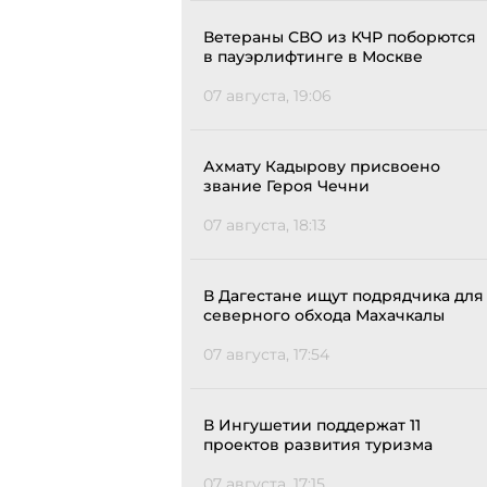
Ветераны СВО из КЧР поборются
в пауэрлифтинге в Москве
07 августа, 19:06
Ахмату Кадырову присвоено
звание Героя Чечни
07 августа, 18:13
В Дагестане ищут подрядчика для
северного обхода Махачкалы
07 августа, 17:54
В Ингушетии поддержат 11
проектов развития туризма
07 августа, 17:15