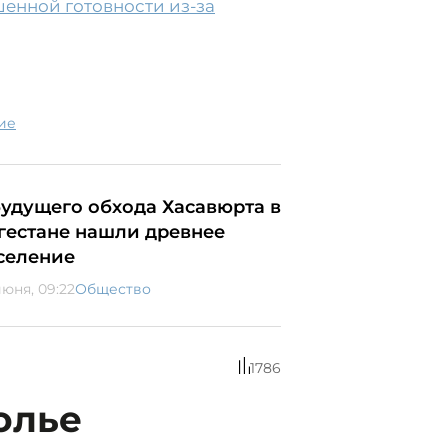
енной готовности из-за
ие
будущего обхода Хасавюрта в
гестане нашли древнее
селение
июня, 09:22
Общество
1786
олье