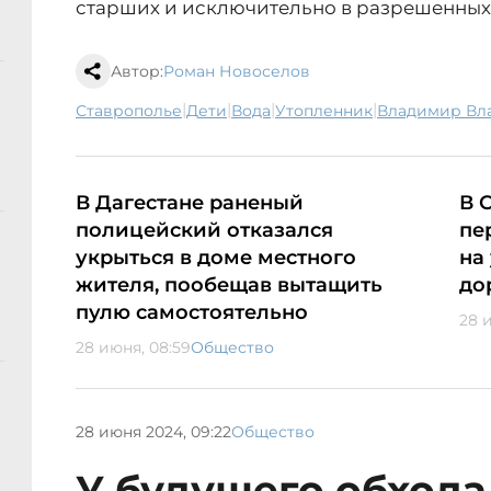
старших и исключительно в разрешенных 
Автор:
Роман Новоселов
|
|
|
|
Ставрополье
дети
вода
утопленник
Владимир В
В Дагестане раненый
В 
полицейский отказался
пе
укрыться в доме местного
на
жителя, пообещав вытащить
до
пулю самостоятельно
28 
28 июня, 08:59
Общество
28 июня 2024, 09:22
Общество
У будущего обхода