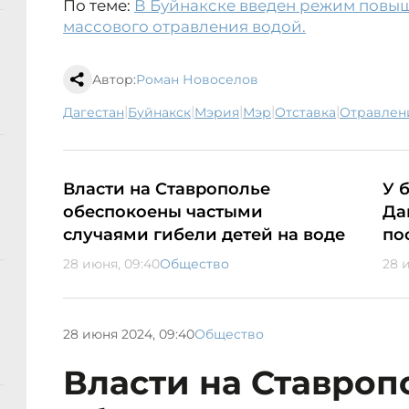
По теме:
В Буйнакске введен режим повыш
массового отравления водой.
Автор:
Роман Новоселов
|
|
|
|
|
Дагестан
Буйнакск
мэрия
мэр
отставка
отравлен
Власти на Ставрополье
У 
обеспокоены частыми
Да
случаями гибели детей на воде
по
28 июня, 09:40
Общество
28 
28 июня 2024, 09:40
Общество
Власти на Ставроп