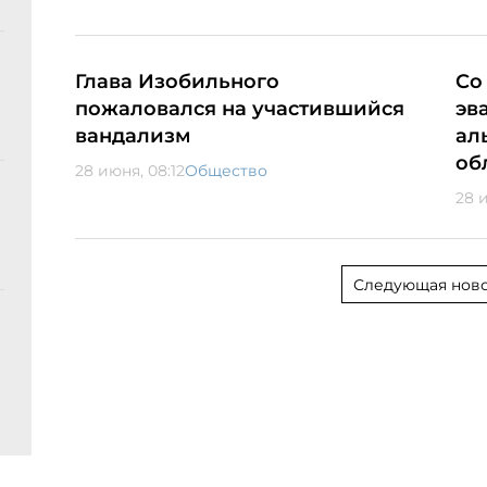
Глава Изобильного
Со
пожаловался на участившийся
эв
вандализм
ал
об
28 июня, 08:12
Общество
28 
Следующая ново