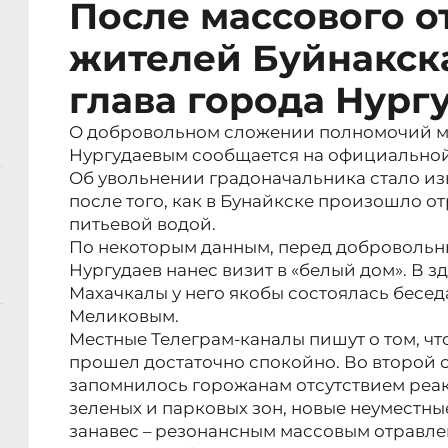
После массового о
жителей Буйнакск
глава города Нург
О добровольном сложении полномочий 
Нургудаевым сообщается на официальной 
Об увольнении градоначальника стало из
после того, как в Бунайкске произошло о
питьевой водой.
По некоторым данным, перед доброволь
Нургудаев нанес визит в «белый дом». В 
Махачкалы у него якобы состоялась бесед
Меликовым.
Местные Телеграм-каналы пишут о том, ч
прошел достаточно спокойно. Во второй 
запомнилось горожанам отсутствием реа
зеленых и парковых зон, новые неуместны
занавес – резонансным массовым отравле