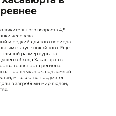
древнее
оложительного возраста 4,5
станки человека.
ый и редкий для того периода
льным статусе покойного. Еще
 большой размер кургана.
дущего обхода Хасавюрта в
рства транспорта региона.
ы из прошлых эпох: под землёй
остей, множество предметов
дали в загробный мир людей,
тве.