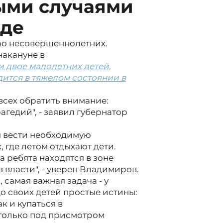
ыми случаями
оде
еро несовершеннолетних.
накануне в
и двое малолетних детей,
дится в тяжелом состоянии в
 всех обратить внимание:
агедий", - заявил губернатор
ы вести необходимую
 где летом отдыхают дети.
а ребята находятся в зоне
 власти", - уверен Владимиров.
 самая важная задача - у
о своих детей простые истины:
к и купаться в
 только под присмотром