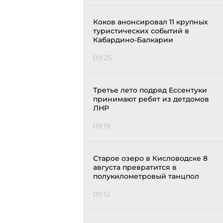
Коков анонсировал 11 крупных
туристических событий в
Кабардино-Балкарии
09:25
Третье лето подряд Ессентуки
принимают ребят из детдомов
ЛНР
09:19
Старое озеро в Кисловодске 8
августа превратится в
полукилометровый танцпол
09:12