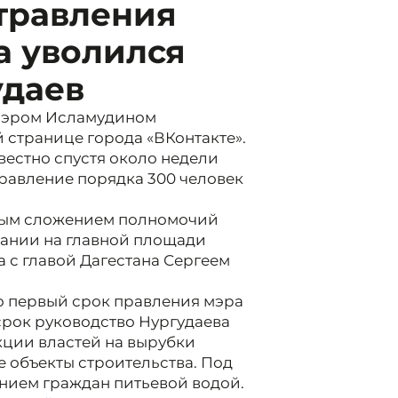
травления
а уволился
удаев
мэром Исламудином
странице города «ВКонтакте».
вестно спустя около недели
травление порядка 300 человек
ным сложением полномочий
здании на главной площади
а с главой Дагестана Сергеем
то первый срок правления мэра
срок руководство Нургудаева
кции властей на вырубки
е объекты строительства. Под
нием граждан питьевой водой.