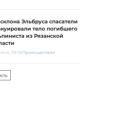
 склона Эльбруса спасатели
акуировали тело погибшего
ьпиниста из Рязанской
ласти
июня, 08:06
Происшествия
сть