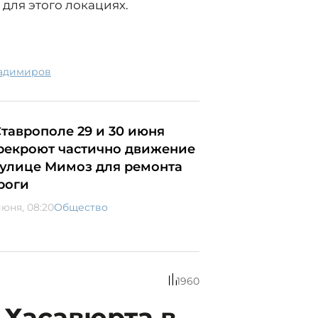
для этого локациях.
ладимиров
Ставрополе 29 и 30 июня
рекроют частично движение
 улице Мимоз для ремонта
роги
июня, 08:20
Общество
1960
 Хасавюрта в