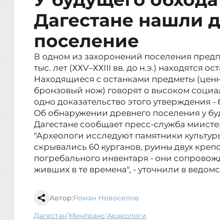
Дагестане нашли 
поселение
В одном из захоронений поселения предп
тыс. лет (ХХV–ХХIII вв. до н.э.) находятся о
Находящиеся с останками предметы (ценн
бронзовый нож) говорят о высоком социа
одно доказательство этого утверждения -
Об обнаружении древнего поселения у бу
Дагестане сообщает пресс-служба миисте
"Археологи исследуют памятники культур
скрывались 60 курганов, руины двух креп
погребального инвентаря - они сопровож
живших в те времена", - уточнили в ведомс
Автор:
Роман Новоселов
|
|
Дагестан
минтранс
археологи