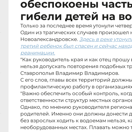
обеспокоены част
гибели детей на в
Только за последнее время утонули четв
Один из трагических случаев произошел 
Новоалександровске.
Здесь в реке утонул
третий ребенок был спасен и сейчас нахо
реанимации.
"Как руководитель края и как отец прошу
нельзя допускать повторения подобных тр
Ставрополья Владимир Владимиров.
С его слов, главы всех территорий должн
профилактическую работу в организациях,
"Важно обеспечить особый контроль, когд
ответственности структур местных органов
Однако, по мнению руководителя региона,
родителей. Именно они должны донести д
без взрослых ходить к водоемам нельзя, ка
необорудованных местах. Плавать можно