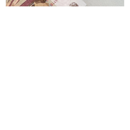
Фото: ПСК
В общероссийском рейтинге зарплат по отраслям за
2025 год, по данным экспертов, регион оказался на 61-
м месте. Самая прибыльная отрасль при этом в крае -
химическая промышленность.
Средняя зарплата здесь равна 104 тыс. рублей в
месяц, что относится к самым высоким показателям
среди всех отраслей.
Что касается соседей Ставрополья по федеральному
округу, то, например, у Карачаево-Черкесии 76-е
место в общероссийском рейтинге. Здесь самая
прибыльная отрасль со средней зарплатой в 87 тысяч
рублей в месяц - добыча металлических руд.