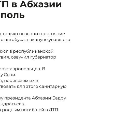
П в Абхазии
ополь
к только позволит состояние
 автобуса, накануне упавшего
хся в республиканской
вия, озвучил губернатор
ро ставропольцев. В
у Сочи.
, перевезем их в
вовать для этого санитарную
у президента Абхазии Бадру
ондратьева.
я родным погибшей в ДТП