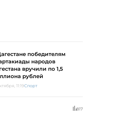
Дагестане победителям
артакиады народов
гестана вручили по 1,5
ллиона рублей
ктября, 11:19
Спорт
817