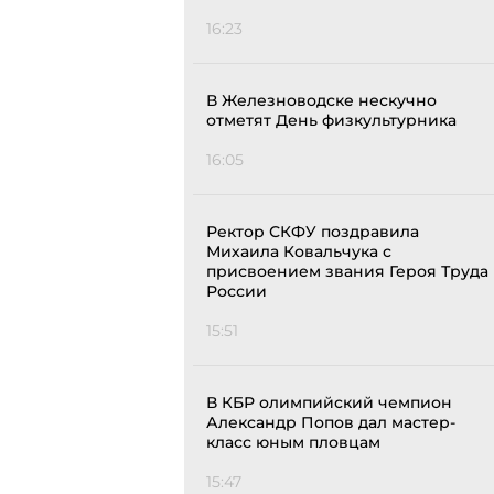
16:23
В Железноводске нескучно
отметят День физкультурника
16:05
Ректор СКФУ поздравила
Михаила Ковальчука с
присвоением звания Героя Труда
России
15:51
В КБР олимпийский чемпион
Александр Попов дал мастер-
класс юным пловцам
15:47