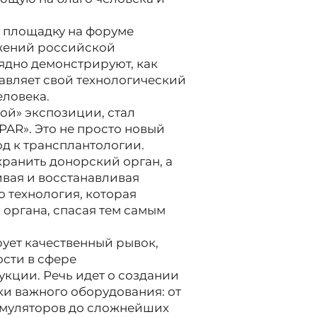
 площадку на форуме
жений российской
ядно демонстрируют, как
вляет свой технологический
еловека.
дой» экспозиции, стал
AR». Это не просто новый
д к трансплантологии.
хранить донорский орган, а
вая и восстанавливая
о технология, которая
 органа, спасая тем самым
ет качественный рывок,
сти в сфере
кции. Речь идет о создании
ки важного оборудования: от
имуляторов до сложнейших