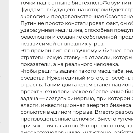
точки над i: отныне биотехнолоФорум гии —
фундамент будущего, на котором будет ст
экология и продовольственная безопасно
Путин не просто констатировал факт, он 
удара: умная медицина, способная предуп
революция и создание собственной прод
независимой от внешних угроз.
Это прямой сигнал научному и бизнес-соо
стратегическую ставку на отрасли, которы
показатели, а на реального человека.
Чтобы решить задачи такого масштаба, н
средства. Нужен единый мотор, способны
отрасль. Таким двигателем станет нацио
проект «Технологическое обеспечение би
задача — создать синергию, при которой
власти, инвестиционная энергия бизнеса
сольются в едином порыве. Вместо разр
производственные цепочки. Вместо «утеч
притяжения талантов. Это проект о том, к
высокотехнологичную индустрию, работа