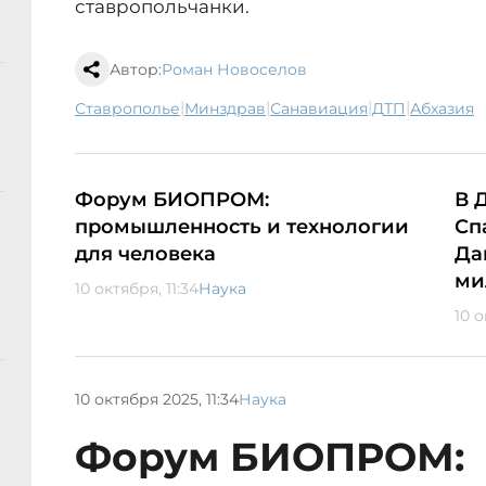
ставропольчанки.
Автор:
Роман Новоселов
|
|
|
|
Ставрополье
минздрав
санавиация
ДТП
Абхазия
Форум БИОПРОМ:
В 
промышленность и технологии
Сп
для человека
Да
ми
10 октября, 11:34
Наука
10 о
10 октября 2025, 11:34
Наука
Форум БИОПРОМ: