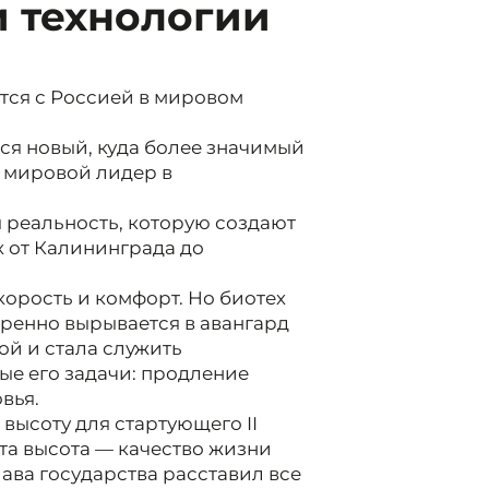
 технологии
тся с Россией в мировом
ся новый, куда более значимый
к мировой лидер в
я реальность, которую создают
х от Калининграда до
корость и комфорт. Но биотех
еренно вырывается в авангард
ной и стала служить
ые его задачи: продление
вья.
высоту для стартующего II
а высота — качество жизни
лава государства расставил все