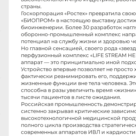
страны.
Госкорпорация «Ростех» превратила свою
«БИОПРОМ» в настоящую выставку дости
биоинженерии. Более 30 разработок нагл
оборонно-промышленный комплекс напра
потенциал на службу жизни и здоровью ч
Но главной сенсацией, своего рода «звез
перфузионный комплекс «LIFE STREAM HEP
аппарат — это принципиально иной подхо
Устройство впервые позволяет не просто 
фактически реанимировать его, поддержи
жизненные функции вне тела человека. Эт
способна в разы увеличить время «жизни»
тысячи пациентов в листе ожидания.
Российская промышленность демонстриру
системно закрывая критические зависимо
высокотехнологичной медицинской проду
полного цикла производства стратегичес
современных аппаратов ИВЛ и кардиост