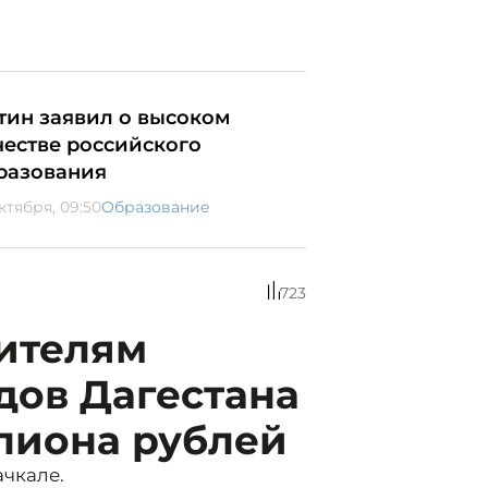
тин заявил о высоком
честве российского
разования
ктября, 09:50
Образование
723
дителям
дов Дагестана
ллиона рублей
ачкале.