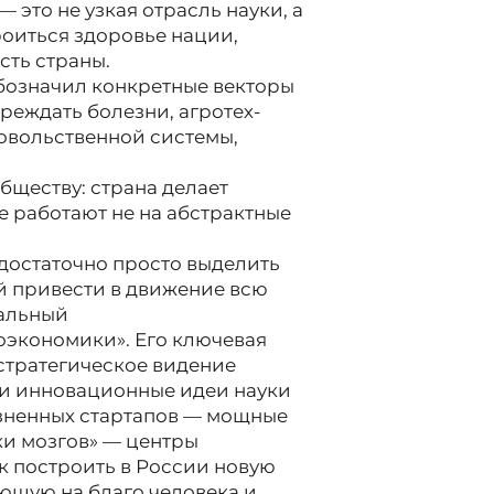
 это не узкая отрасль науки, а
роиться здоровье нации,
сть страны.
обозначил конкретные векторы
реждать болезни, агротех-
овольственной системы,
бществу: страна делает
е работают не на абстрактные
едостаточно просто выделить
й привести в движение всю
нальный
оэкономики». Его ключевая
 стратегическое видение
 и инновационные идеи науки
озненных стартапов — мощные
ки мозгов» — центры
ак построить в России новую
ющую на благо человека и