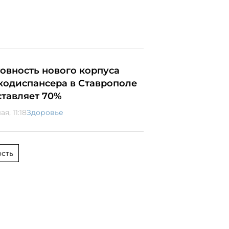
товность нового корпуса
кодиспансера в Ставрополе
ставляет 70%
ая, 11:18
Здоровье
сть