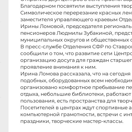
Благодарном посвятили выступления твор
Символическое перерезание красных лент
заместителя управляющего краевым Отд
Ирины Ломовой, председателя региональ
пенсионеров Людмилы Зубакиной, предс
муниципальных округов и общественных 
В пресс-службе Отделения СФР по Ставроп
сообщили о том, что развитие сети Цент
организацию досуга для граждан старшего
проявление внимания к ним.
Ирина Ломова рассказала, что на сегодня
подобных, оборудованных всем необходим
организовано комфортное пребывание пе
отдыха, небольшие библиотеки, работаю
пользования, есть пространства для твор
Посетителей в центрах ждут спортивные 
компьютерной грамотности, встречи с ин
праздники, творческие мастер-классы.