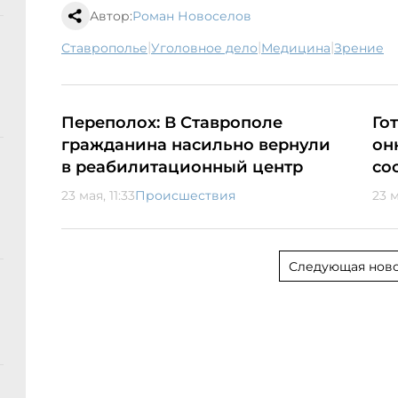
Автор:
Роман Новоселов
|
|
|
Ставрополье
уголовное дело
медицина
зрение
Переполох: В Ставрополе
Го
гражданина насильно вернули
он
в реабилитационный центр
со
23 мая, 11:33
Происшествия
23 м
Следующая ново