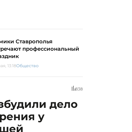
мики Ставрополья
тречают профессиональный
аздник
ая, 13:18
Общество
838
збудили дело
рения у
вшей