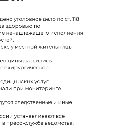
но уголовное дело по ст. 118
да здоровью по
ие ненадлежащего исполнения
стей.
вске у местной жительницы
 женщины развились
ное хирургическое
едицинских услуг
знали при мониторинге
дутся следственные и иные
ссии устанавливают все
в пресс-службе ведомства.