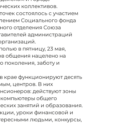
ческих коллективов.
очек состоялось с участием
елением Социального фонда
ного отделения Союза
тавителей администраций
организаций.
олью в пятницу, 23 мая,
ров общения нацелено на
 поколения, заботу и
 в крае функционируют десять
ым, центров. В них
нсионеров: действуют зоны
т компьютеры общего
ческих занятий и образования.
акции, уроки финансовой и
тересными людьми, конкурсы,