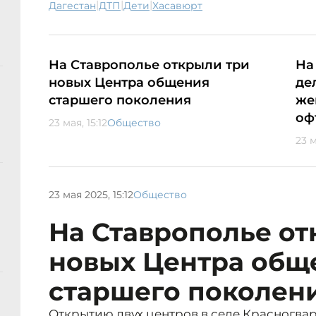
|
|
|
Дагестан
ДТП
дети
Хасавюрт
На Ставрополье открыли три
На
новых Центра общения
де
старшего поколения
же
оф
23 мая, 15:12
Общество
23 м
23 мая 2025, 15:12
Общество
На Ставрополье от
новых Центра общ
старшего поколен
Открытию двух центров в селе Красногва