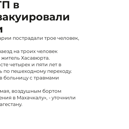
ТП в
вакуировали
и
арии пострадали трое человек,
наезд на троих человек
 житель Хасавюрта.
сте четырех и пяти лет в
ь по пешеходному переходу.
в больницу с травмами
3 мая, воздушным бортом
ния в Махачкалу», - уточнили
агестану.