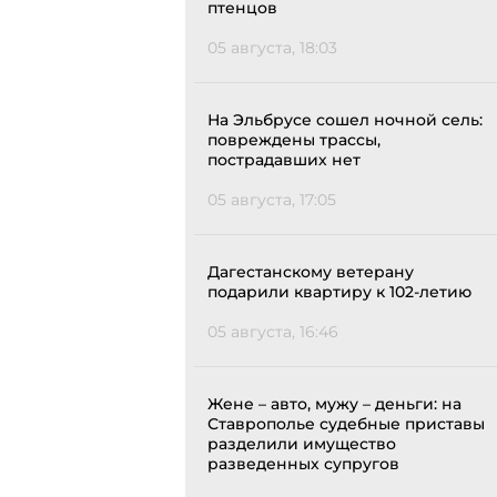
птенцов
05 августа, 18:03
На Эльбрусе сошел ночной сель:
повреждены трассы,
пострадавших нет
05 августа, 17:05
Дагестанскому ветерану
подарили квартиру к 102-летию
05 августа, 16:46
Жене – авто, мужу – деньги: на
Ставрополье судебные приставы
разделили имущество
разведенных супругов