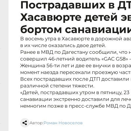
Пострадавших в Д
Хасавюрте детей э
бортом санавиаци
В восемь утра в Хасавюрте в дорожной ав
в их числе оказались двое детей.
Ранее в МВД по Дагестану сообщили, что 
совершил 46-летний водитель «GAC GS8» -
Женщина 56-ти лет и две ее внучки в возра
момент наезда пересекали проезжую част
Всех пострадавших после ДТП доставили 
различной степени тяжести.
«Детей, пострадавших утром в пятницу, 2
санавиации экстренно доставили для лече
немногим позже в пресс-службе МВД по Д
Автор:
Роман Новоселов