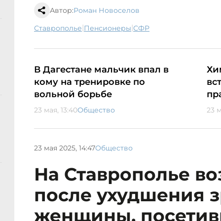
Автор:
Роман Новоселов
|
|
Ставрополье
пенсионеры
СФР
В Дагестане мальчик впал в
Хи
кому на тренировке по
вс
вольной борьбе
пр
23 мая, 13:40
Общество
23 м
23 мая 2025, 14:47
Общество
На Ставрополье во
после ухудшения з
женщины, посети