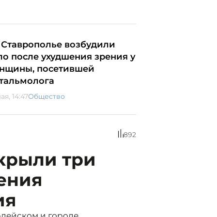
 Ставрополье возбудили
ло после ухудшения зрения у
нщины, посетившей
тальмолога
ая, 14:47
Общество
892
крыли три
ения
ия
рдейском и городе