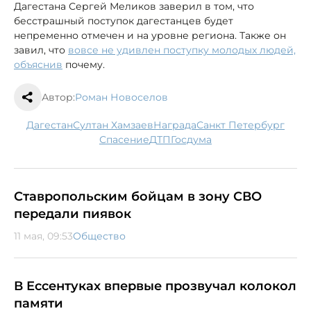
Дагестана Сергей Меликов заверил в том, что
бесстрашный поступок дагестанцев будет
непременно отмечен и на уровне региона. Также он
завил, что
вовсе не удивлен поступку молодых людей,
объяснив
почему.
Автор:
Роман Новоселов
Дагестан
Султан Хамзаев
награда
Санкт Петербург
спасение
ДТП
госдума
Ставропольским бойцам в зону СВО
передали пиявок
11 мая, 09:53
Общество
В Ессентуках впервые прозвучал колокол
памяти