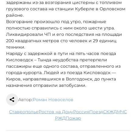
задержаны из-за возгорания цистерны с топливом
грузового состава на станции Куберле в Орловском
районе.
Возгорание произошло под утро, пожарные
полностью справились с ним около шести утра.
Ликвидировали ЧП и его последствия на площади
200 квадратных метров сто человек и 29 единиц
техники.
Наряду с задержкой в пути на пять часов поезда
Кисловодск – Тында неудобства претерпели
пассажиры еще одного состава, отправленного из
города-курорта. Людей из поезда Кисловодск —
Киров, направлявшихся в Волгодонск, до пункта
назначения отправили автобусами.
Автор:
Роман Новоселов
Ставрополье
Ростов на Дону
Россия
поезд
СКЖД
МЧС
РЖД
пожар