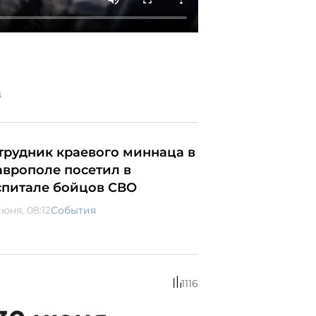
д
трудник краевого миннаца в
аврополе посетил в
спитале бойцов СВО
юня, 08:12
События
1116