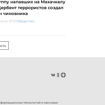
уппу напавших на Махачкалу
Дербент террористов создал
н чиновника
юня, 07:51
Общество
сть
информационных технологий и массовых