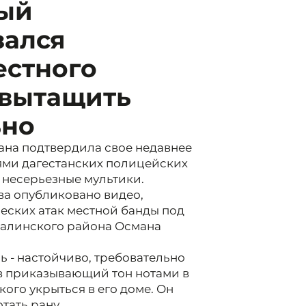
ный
зался
естного
 вытащить
ьно
на подтвердила свое недавнее
нями дагестанских полицейских
 несерьезные мультики.
ва опубликовано видео,
еских атак местной банды под
калинского района Османа
ь - настойчиво, требовательно
в приказывающий тон нотами в
ого укрыться в его доме. Он
тать рану.