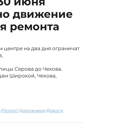
 30 июня
но движение
я ремонта
 центре на два дня ограничат
з,
улицы Серова до Чехова.
цам Широкой, Чехова,
|
|
|
д
ремонт
дорожники
дороги