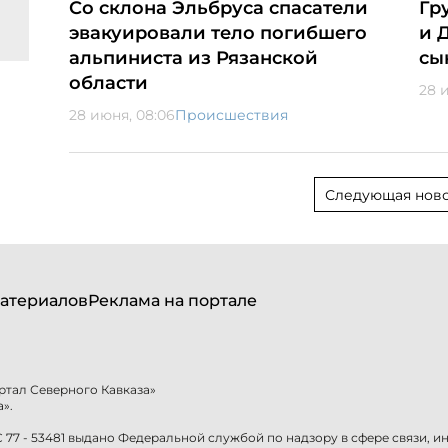
Со склона Эльбруса спасатели
Гр
эвакуировали тело погибшего
и 
альпиниста из Рязанской
сы
области
28 и
28 июня, 08:06
Происшествия
Следующая ново
атериалов
Реклама на портале
ртал Северного Кавказа»
».
77 - 53481 выдано Федеральной службой по надзору в сфере связи, 