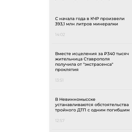
С начала года в КЧР произвели
393,1 млн литров минералки
14:02
Вместе исцеления за ₽340 тысяч
жительница Ставрополя
получила от "экстрасенса"
проклятия
13:51
В Невинномысске
устанавливаются обстоятельства
тройного ДТП с одним погибшим
12:57