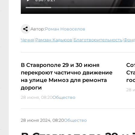
Автор:
Роман Новоселов
|
|
|
Чечня
Рамзан Кадыров
благотворительность
Фон
В Ставрополе 29 и 30 июня
Со
перекроют частично движение
Ст
на улице Мимоз для ремонта
го
дороги
28 и
28 июня, 08:20
Общество
28 июня 2024, 08:20
Общество