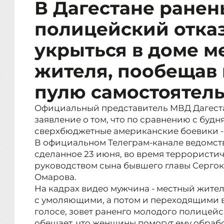
В Дагестане ране
полицейский отка
укрыться в доме м
жителя, пообещав
пулю самостоятел
Официальный представитель МВД Дагеста
заявление о том, что по сравнению с буд
сверхбюджетные американские боевики -
В официальном Телеграм-канале ведомст
сделанное 23 июня, во время террористич
руководством сына бывшего главы Серго
Омарова.
На кадрах видео мужчина - местный жител
с умоляющими, а потом и переходящими 
голосе, зовет раненго молодого полицейск
обещает, что женщины помогут ему обрабо