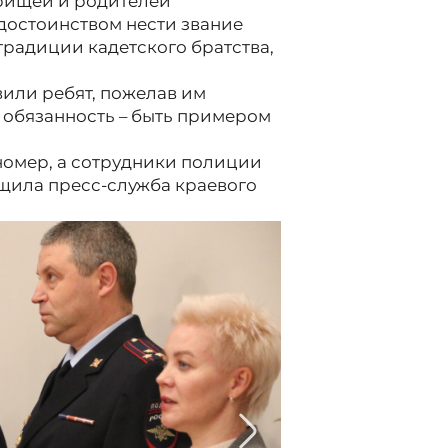
арищей и родителей
 достоинством нести звание
традиции кадетского братства,
или ребят, пожелав им
х обязанность – быть примером
номер, а сотрудники полиции
щила пресс-служба краевого
2/15