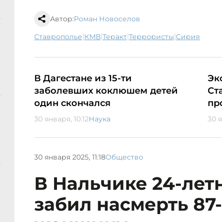
Автор:
Роман Новоселов
|
|
|
|
Ставрополье
КМВ
теракт
террористы
Сирия
В Дагестане из 15-ти
Эк
заболевших коклюшем детей
Ст
один скончался
пр
30 января, 10:12
Наука
30 
30 января 2025, 11:18
Общество
В Нальчике 24-лет
забил насмерть 87