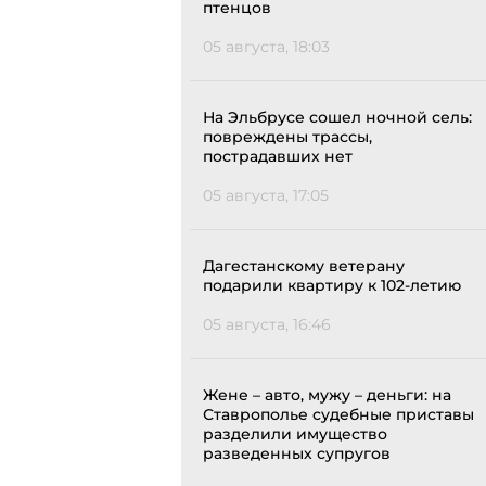
птенцов
05 августа, 18:03
На Эльбрусе сошел ночной сель:
повреждены трассы,
пострадавших нет
05 августа, 17:05
Дагестанскому ветерану
подарили квартиру к 102-летию
05 августа, 16:46
Жене – авто, мужу – деньги: на
Ставрополье судебные приставы
разделили имущество
разведенных супругов