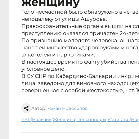
женщину
Тело несчастной было обнаружено в четвер
неподалеку от улицы Ашурова.
Правоохранительные органы вышли на сл
преступлению оказался причастен 24-лет
По признанию молодого человека, он на
нанес ей множество ударов руками и ног
алкоголем и наркотиками.
В настоящее время по факту убийства пе
уголовное дело.
В СУ СКР по Кабардино-Балкарии инкри
лица, заведомо для виновного находящег
совершенное с особой жестокостью, - ст. 1
Автор:
Роман Новоселов
|
|
|
|
|
КБР
Нальчик
женщина
пенсионеры
убийство
н