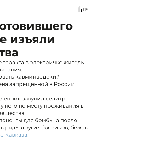
915
готовившего
ке изъяли
тва
теракта в электричке житель
казания.
орвать кавминводский
лена запрещенной в России
ленник закупил селитры,
 у него по месту проживания в
вещества.
поненты для бомбы, а после
в ряды других боевиков, бежав
о Кавказа.