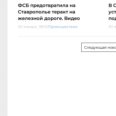
ФСБ предотвратила на
В 
Ставрополье теракт на
ус
железной дороге. Видео
по
30 января, 08:52
Происшествия
30 
Следующая ново