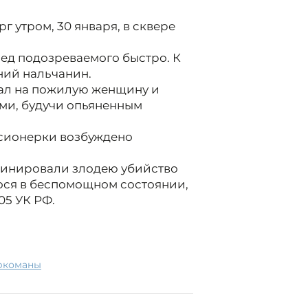
г утром, 30 января, в сквере
ед подозреваемого быстро. К
ний нальчанин.
пал на пожилую женщину и
ами, будучи опьяненным
нсионерки возбуждено
минировали злодею убийство
ося в беспомощном состоянии,
05 УК РФ.
аркоманы