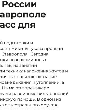
я России
таврополе
асс для
й подготовки и
оссии Никиты Гусева провели
 Ставрополя Сегодня,
ники познакомились с
 Так, на занятии
и технику наложения жгутов и
личных повязок, оказание
овке дыхания и утоплении, а
. На макете-тренажере
овали различные виды ранений
цинскую помощь. В одном из
а огнестрельного оружия.