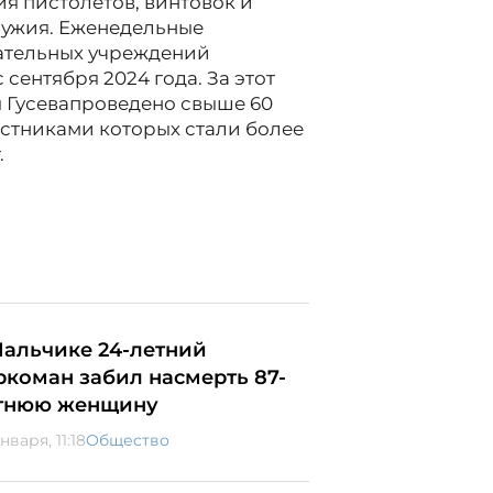
я пистолетов, винтовок и
оружия. Еженедельные
ательных учреждений
сентября 2024 года. За этот
ы Гусевапроведено свыше 60
стниками которых стали более
лет.
Нальчике 24-летний
ркоман забил насмерть 87-
тнюю женщину
нваря, 11:18
Общество