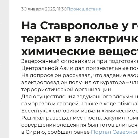
30 января 2025, 11:30
Происшествия
На Ставрополье у 
теракт в электрич
химические вещес
Задержанный силовиками при подготовке 
Центральной Азии дал признательные по
На допросе он рассказал, что задание вз
электропоезд он получил от куратора – ч
террористической организации.
Для осуществления задуманного злоумыш
саморезов и гвоздей. Также в ходе обыска
Ессентуках силовики изъяли химические 
Радикал разведал местность, закупил ком
совершения злодеяния был готов влиться 
в Сирию, сообщал ранее
Портал Северног