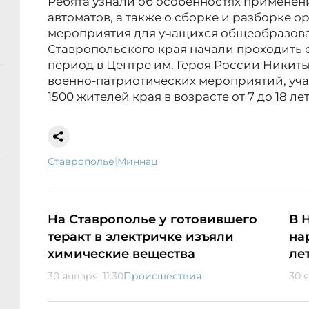
Ребята узнали об особенностях применени
автоматов, а также о сборке и разборке 
мероприятия для учащихся общеобразов
Ставропольского края начали проходить с 
период в Центре им. Героя России Никит
военно-патриотических мероприятий, уча
1500 жителей края в возрасте от 7 до 18 
|
Ставрополье
миннац
На Ставрополье у готовившего
В 
теракт в электричке изъяли
на
химические вещества
ле
30 января, 11:30
Происшествия
30 я