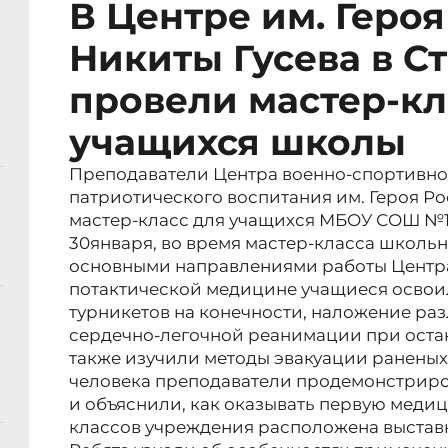
В Центре им. Геро
Никиты Гусева в С
провели мастер-кл
учащихся школы
Преподаватели Центра военно-спортивно
патриотического воспитания им. Героя Р
мастер-класс для учащихся МБОУ СОШ №1
30января, во время мастер-класса школь
основными направлениями работы Центра.
потактической медицине учащиеся освоил
турникетов на конечности, наложение раз
сердечно-легочной реанимации при остан
также изучили методы эвакуации раненых
человека преподаватели продемонстрир
и объяснили, как оказывать первую меди
классов учреждения расположена выставк