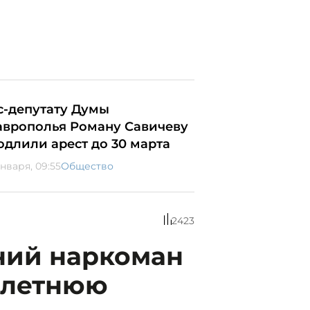
с-депутату Думы
аврополья Роману Савичеву
одлили арест до 30 марта
января, 09:55
Общество
2423
ний наркоман
-летнюю