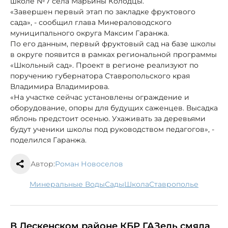
школе №7 села Марьины Колодцы.
«Завершен первый этап по закладке фруктового
сада», - сообщил глава Минераловодского
муниципального округа Максим Гаранжа.
По его данным, первый фруктовый сад на базе школы
в округе появится в рамках региональной программы
«Школьный сад». Проект в регионе реализуют по
поручению губернатора Ставропольского края
Владимира Владимирова.
«На участке сейчас установлены ограждение и
оборудование, опоры для будущих саженцев. Высадка
яблонь предстоит осенью. Ухаживать за деревьями
будут ученики школы под руководством педагогов», -
поделился Гаранжа.
Автор:
Роман Новоселов
Минеральные Воды
сады
школа
Ставрополье
В Лескенском районе КБР ГАЗель смяла