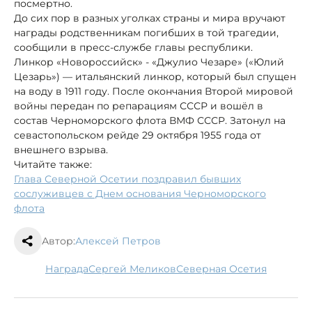
посмертно.
До сих пор в разных уголках страны и мира вручают
награды родственникам погибших в той трагедии,
сообщили в пресс-службе главы республики.
Линкор «Новороссийск» - «Джулио Чезаре» («Юлий
Цезарь») — итальянский линкор, который был спущен
на воду в 1911 году. После окончания Второй мировой
войны передан по репарациям СССР и вошёл в
состав Черноморского флота ВМФ СССР. Затонул на
севастопольском рейде 29 октября 1955 года от
внешнего взрыва.
Читайте также:
Глава Северной Осетии поздравил бывших
сослуживцев с Днем основания Черноморского
флота
Автор:
Алексей Петров
награда
Сергей Меликов
Северная Осетия