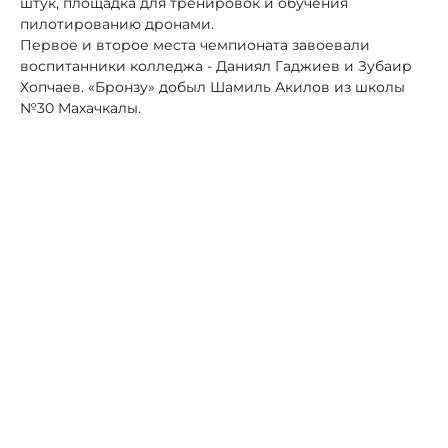
штук, площадка для тренировок и обучения
пилотированию дронами.
Первое и второе места чемпионата завоевали
воспитанники колледжа - Даниял Гаджиев и Зубаир
Хопчаев. «Бронзу» добыл Шамиль Акилов из школы
№30 Махачкалы.
Автор:
Роман Новоселов
Дагестан
Махачкала
бпла
соревнования
В Дагестане экс-сотрудников МУП
«Водоканал» будут судить за взятки
17 июня, 15:27
Общество
Жители Кировского округа отправили
гуманитарный груз на передовую