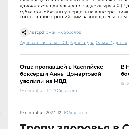
адвокатской деятельности и адвокатуре в РФ" 
субъектов обязаны утвердить на конференциях 
соответствие с российским законодательством.
Автор:
Роман Новоселов
|
|
Адвокатская палата СК
адвокатура
Ольга Руденко
Отца пропавшей в Каспийске
В 
боксерши Анны Цомартовой
бо
уволили из МВД
19 с
19 сентября, 11:27
Общество
19 сентября 2024, 12:11
Общество
Тропу здоровья в 