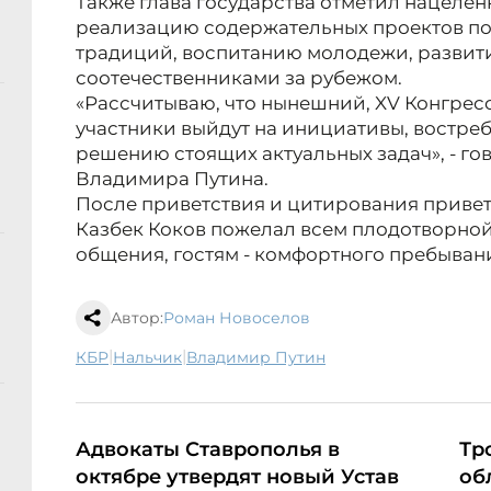
Также глава государства отметил нацеленн
реализацию содержательных проектов по
традиций, воспитанию молодежи, развит
соотечественниками за рубежом.
«Рассчитываю, что нынешний, XV Конгресс,
участники выйдут на инициативы, востреб
решению стоящих актуальных задач», - г
Владимира Путина.
После приветствия и цитирования приве
Казбек Коков пожелал всем плодотворной
общения, гостям - комфортного пребывани
Автор:
Роман Новоселов
|
|
КБР
Нальчик
Владимир Путин
Адвокаты Ставрополья в
Тр
октябре утвердят новый Устав
об