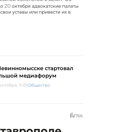
20
до
октября адвокатские палаты
свои уставы или привести их в
Невинномысске стартовал
льшой медиафорум
ентября, 11:05
Общество
1766
Ставрополе