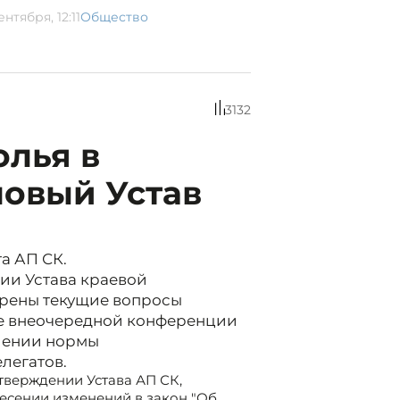
ентября, 12:11
Общество
3132
олья в
новый Устав
а АП СК.
ии Устава краевой
трены текущие вопросы
ве внеочередной конференции
елении нормы
легатов.
тверждении Устава АП СК,
есении изменений в закон "Об