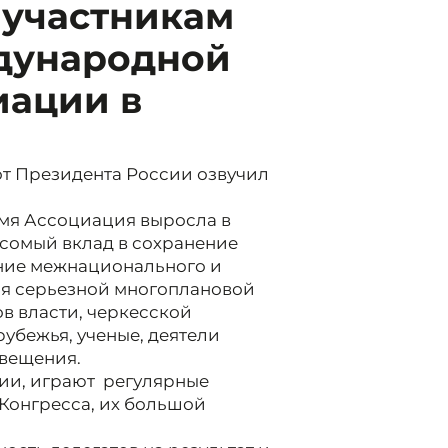
 участникам
дународной
иации в
от Президента России озвучил
емя Ассоциация выросла в
сомый вклад в сохранение
ние межнационального и
ля серьезной многоплановой
в власти, черкесской
убежья, ученые, деятели
свещения.
ии, играют регулярные
Конгресса, их большой