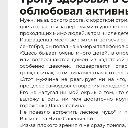
облюбовал активн
Мужчина высокого роста, с короткой стри
цвета прячется за деревьями и удовлетвор
проходящих мимо людей, в том числе дете
Извращенца местные жители встречают н
сентября, он попал на камеры телефонов 
«Здесь бывает очень много детей, в оп
или возвращаются домой из кадетской ш
особенно девочек, подвергается опас
гражданина», - отметила местная житель
«Этот мужчина не реагирует ни на что,
процессе самоудовлетворения неподалёку 
Его не напугал ни мой окрик о том, что 
выложу в сеть, ни моя достаточно круп
горожанка Дана Славина.
Не повезло встретить лесное "чудо" и 
Васильева Нине Савельевой.
«Из-за плохого зрения я не сразу поняла