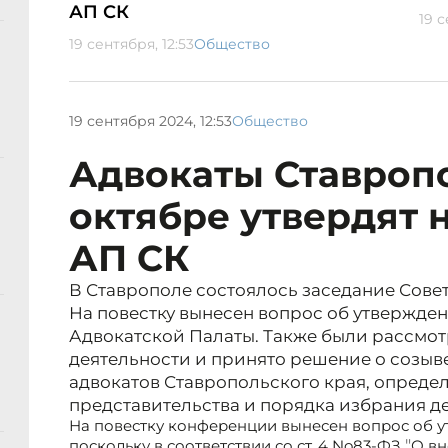
АП СК
19 с
19 сентября, 12:53
Общество
19 сентября 2024, 12:53
Общество
Адвокаты Ставроп
октябре утвердят 
АП СК
В Ставрополе состоялось заседание Совет
На повестку вынесен вопрос об утвержден
Адвокатской Палаты. Также были рассмо
деятельности и принято решение о созы
адвокатов Ставропольского края, опред
представительства и порядка избрания де
На повестку конференции вынесен вопрос об у
"
поскольку в соответствии со ст. 4 No83-ФЗ
О вн