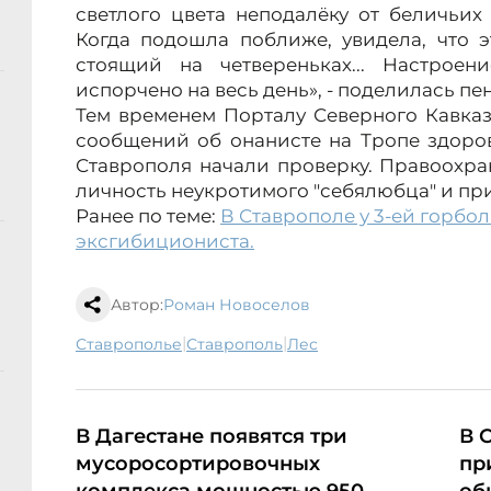
светлого цвета неподалёку от беличьих
Когда подошла поближе, увидела, что 
стоящий на четвереньках... Настроен
испорчено на весь день», - поделилась пе
Тем временем Порталу Северного Кавказа
сообщений об онанисте на Тропе здоро
Ставрополя начали проверку. Правоохра
личность неукротимого "себялюбца" и при
Ранее по теме:
В Ставрополе у 3-ей горбо
эксгибициониста.
Автор:
Роман Новоселов
|
|
Ставрополье
Ставрополь
лес
В Дагестане появятся три
В 
мусоросортировочных
пр