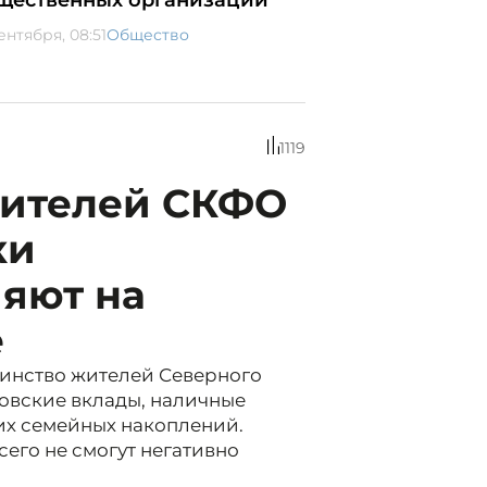
щественных организаций
ентября, 08:51
Общество
1119
жителей СКФО
ки
ияют на
е
шинство жителей Северного
овские вклады, наличные
их семейных накоплений.
его не смогут негативно