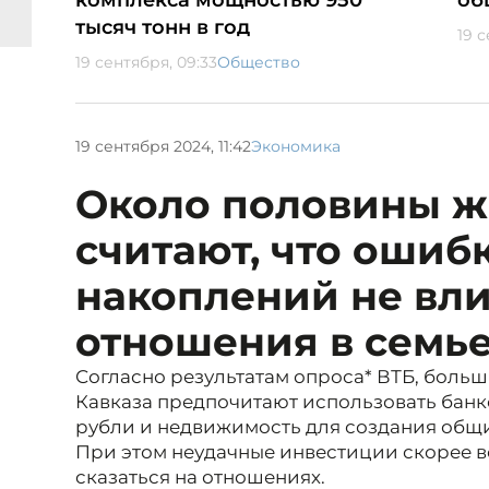
комплекса мощностью 950
об
тысяч тонн в год
19 с
19 сентября, 09:33
Общество
19 сентября 2024, 11:42
Экономика
Около половины 
считают, что ошиб
накоплений не вл
отношения в семь
Согласно результатам опроса* ВТБ, боль
Кавказа предпочитают использовать банк
рубли и недвижимость для создания общ
При этом неудачные инвестиции скорее вс
сказаться на отношениях.