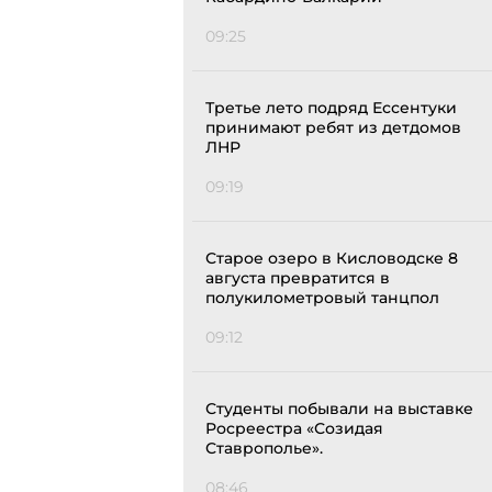
09:25
Третье лето подряд Ессентуки
принимают ребят из детдомов
ЛНР
09:19
Старое озеро в Кисловодске 8
августа превратится в
полукилометровый танцпол
09:12
Студенты побывали на выставке
Росреестра «Созидая
Ставрополье».
08:46