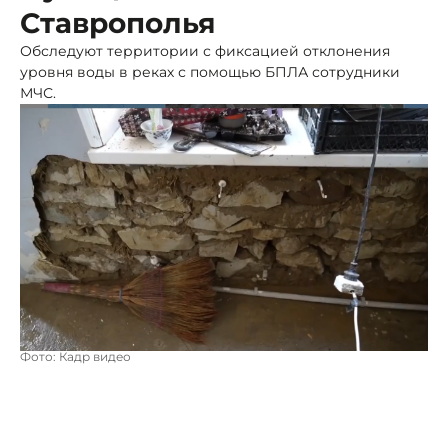
Ставрополья
Обследуют территории с фиксацией отклонения
уровня воды в реках с помощью БПЛА сотрудники
МЧС.
Фото: Кадр видео
В настоящее время, по их данным, в четырёх
населённых пунктах края подтоплен 61 придомовой
участок.
В ведомстве подчеркнули, что ситуация остаётся на