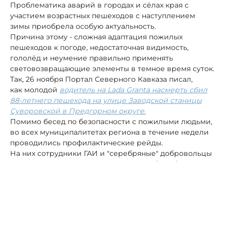
Проблематика аварий в городах и сёлах края с
участием возрастных пешеходов с наступлением
зимы приобрела особую актуальность.
Причина этому - сложная адаптация пожилых
пешеходов к погоде, недостаточная видимость,
гололёд и неумение правильно применять
световозвращающие элементы в темное время суток.
Так, 26 ноября Портал Северного Кавказа писал,
как молодой
водитель на Lada Granta насмерть сбил
88-летнего пешехода на улице Заводской станицы
Суворовской в Предгорном округе.
Помимо бесед по безопасности с пожилыми людьми,
во всех муниципалитетах региона в течение недели
проводились профилактические рейды.
На них сотрудники ГАИ и "серебряные" добровольцы
напомнили водителям и пешеходам об особом
внимании к пожилым людям на дорогах
и
взаимовежливом
отношении друг к другу. Кроме
того, "серебряные" волонтёры раздавали прохожим -
своим ровесникам - памятки о безопасности на
дорогах и светоотражающие элементы - для наклейки