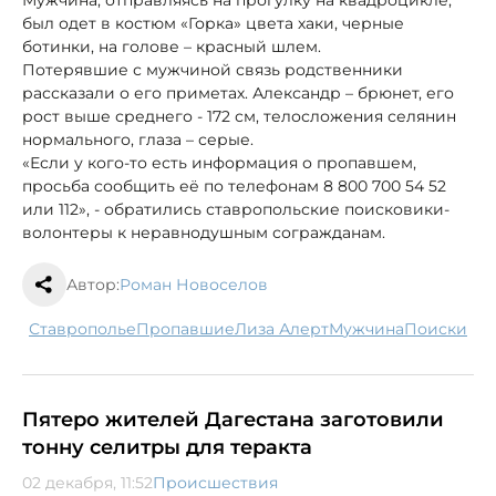
был одет в костюм «Горка» цвета хаки, черные
ботинки, на голове – красный шлем.
Потерявшие с мужчиной связь родственники
рассказали о его приметах. Александр – брюнет, его
рост выше среднего - 172 см, телосложения селянин
нормального, глаза – серые.
«Если у кого-то есть информация о пропавшем,
просьба сообщить её по телефонам 8 800 700 54 52
или 112», - обратились ставропольские поисковики-
волонтеры к неравнодушным согражданам.
Автор:
Роман Новоселов
Ставрополье
пропавшие
Лиза Алерт
мужчина
поиски
Пятеро жителей Дагестана заготовили
тонну селитры для теракта
02 декабря, 11:52
Происшествия