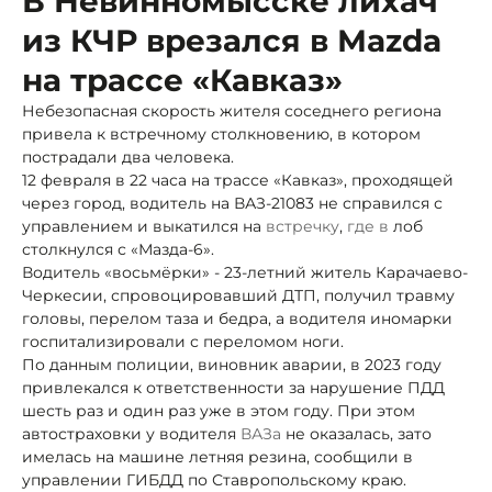
В Невинномысске лихач
из КЧР врезался в Мazda
на трассе «Кавказ»
Небезопасная скорость жителя соседнего региона
привела к встречному столкновению, в котором
пострадали два человека.
12 февраля в 22 часа на трассе «Кавказ», проходящей
через город, водитель на ВАЗ-21083
не справился с
управлением и выкатился на
встречку
,
где в
лоб
столкнулся
с «Мазда-6».
Водитель «восьмёрки» - 23-летний житель Карачаево-
Черкесии, спровоцировавший ДТП, получил травму
головы, перелом таза и бедра,
а водителя иномарки
госпитализировали с переломом ноги.
По данным полиции, виновник аварии,
в 2023 году
привлекался к ответственности за нарушение ПДД
шесть раз и один раз уже в этом году. При этом
автостраховки у водителя
ВАЗа
не оказалась, зато
имелась на машине летняя резина, сообщили в
управлении ГИБДД по Ставропольскому краю.