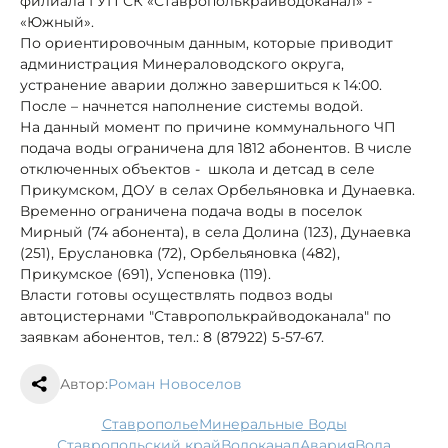
филиала ГУП СК «Ставрополькрайводоканал» -
«Южный».
По ориентировочным данным, которые приводит
администрация Минераловодского округа,
устранение аварии должно завершиться к 14:00.
После – начнется наполнение системы водой.
На данный момент по причине коммунального ЧП
подача воды ограничена для 1812 абонентов. В числе
отключенных объектов - школа и детсад в селе
Прикумском, ДОУ в селах Орбельяновка и Дунаевка.
Временно ограничена подача воды в поселок
Мирный (74 абонента), в села Долина (123), Дунаевка
(251), Еруслановка (72), Орбельяновка (482),
Прикумское (691), Успеновка (119).
Власти готовы осуществлять подвоз воды
автоцистернами "Ставрополькрайводоканала" по
заявкам абонентов, тел.: 8 (87922) 5-57-67.
Автор:
Роман Новоселов
Ставрополье
Минеральные Воды
Ставропольский край
водоканал
авария
вода