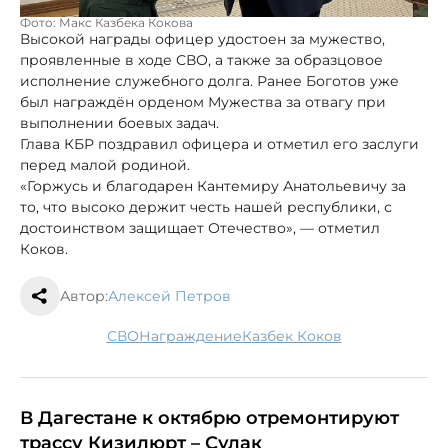
Фото: Макс Казбека Кокова
Высокой награды офицер удостоен за мужество,
проявленные в ходе СВО, а также за образцовое
исполнение служебного долга. Ранее Боготов уже
был награждён орденом Мужества за отвагу при
выполнении боевых задач.
Глава КБР поздравил офицера и отметил его заслуги
перед малой родиной.
«Горжусь и благодарен Кантемиру Анатольевичу за
то, что высоко держит честь нашей республики, с
достоинством защищает Отечество», — отметил
Коков.
Автор:
Алексей Петров
СВО
награждение
Казбек Коков
В Дагестане к октябрю отремонтируют
трассу Кизилюрт – Сулак