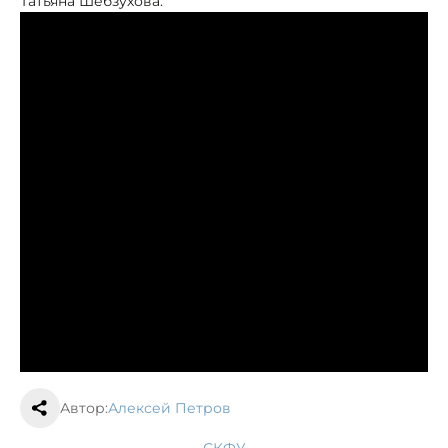
Татьяна Шебзухова.
Автор:
Алексей Петров
СКФУ