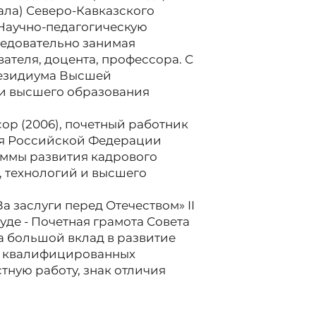
ала) Северо-Кавказского
. Научно-педагогическую
ледовательно занимая
ателя, доцента, профессора. С
президиума Высшей
и высшего образования
сор (2006), почетный работник
я Российской Федерации
аммы развития кадрового
, технологий и высшего
а заслуги перед Отечеством» II
уде - Почетная грамота Совета
 большой вклад в развитие
ку квалифицированных
ную работу, знак отличия