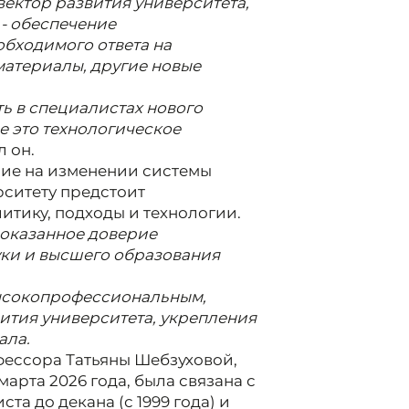
вектор развития университета,
 - обеспечение
обходимого ответа на
материалы, другие новые
ь в специалистах нового
е это технологическое
л он.
ие на изменении системы
рситету предстоит
итику, подходы и технологии.
 оказанное доверие
уки и высшего образования
высокопрофессиональным,
ития университета, укрепления
ала.
фессора Татьяны Шебзуховой,
рта 2026 года, была связана с
та до декана (с 1999 года) и