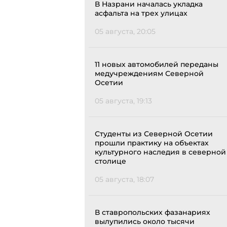
В Назрани началась укладка
асфальта на трех улицах
05 августа, 20:05
11 новых автомобилей переданы
медучреждениям Северной
Осетии
05 августа, 19:13
Студенты из Северной Осетии
прошли практику на объектах
культурного наследия в северной
столице
05 августа, 18:07
В ставропольских фазанариях
вылупились около тысячи