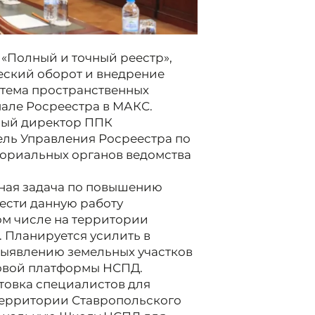
«Полный и точный реестр»,
еский оборот и внедрение
тема пространственных
нале Росреестра в МАКС.
ный директор ППК
ель Управления Росреестра по
ториальных органов ведомства
ная задача по повышению
ести данную работу
м числе на территории
. Планируется усилить в
 выявлению земельных участков
ровой платформы НСПД.
товка специалистов для
территории Ставропольского