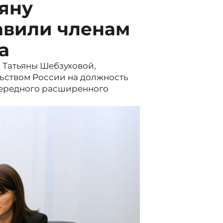
яну
авили членам
а
Татьяны Шебзуховой,
льством России на должность
очередного расширенного