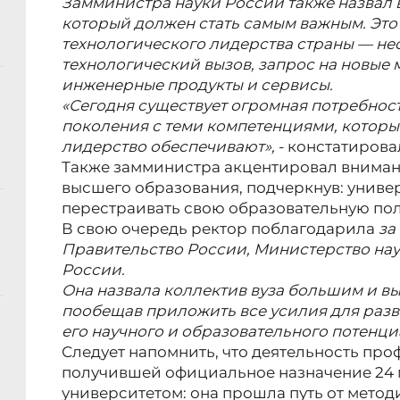
Замминистра науки России также назвал 
который должен стать самым важным. Это
технологического лидерства страны — не
технологический вызов, запрос на новые 
инженерные продукты и сервисы.
«Сегодня существует огромная потребност
поколения с теми компетенциями, которы
лидерство обеспечивают»,
- констатирова
Также замминистра акцентировал вниман
высшего образования, подчеркнув: униве
перестраивать свою образовательную пол
В свою очередь ректор поблагодарила
за
Правительство России, Министерство на
России.
Она назвала коллектив вуза большим и 
пообещав приложить все усилия для разв
его научного и образовательного потенци
Следует напомнить, что деятельность про
получившей официальное назначение 24 ма
университетом: она прошла путь от методис