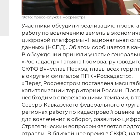
Фото: пресс-служба Росреестра
Участники обсудили реализацию проекта 
работу по вовлечению земель в экономич
цифровой платформы «Национальная сис
данных» (НСПД). Об этом сообщается в ка
В обсуждении приняли участие генераль
«Роскадастр» Татьяна Громова, руководит
СКФО Вячеслав Песков, главы всех терри
в округе и филиалов ППК «Роскадастр».
«Перед Росреестром поставлена масштаб
капитализации территории России. Пров
необходимо опережающими темпами, в то
Северо-Кавказского федерального округа
регионах работу по кадастровой оценке,
для вовлечения в оборот, развитию циф
Стратегическим вопросом является подго
отрасли. В ближайшее время в СКФО, на 