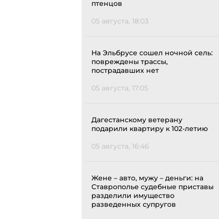
птенцов
05 августа, 18:03
На Эльбрусе сошел ночной сель:
повреждены трассы,
пострадавших нет
05 августа, 17:05
Дагестанскому ветерану
подарили квартиру к 102-летию
05 августа, 16:46
Жене – авто, мужу – деньги: на
Ставрополье судебные приставы
разделили имущество
разведенных супругов