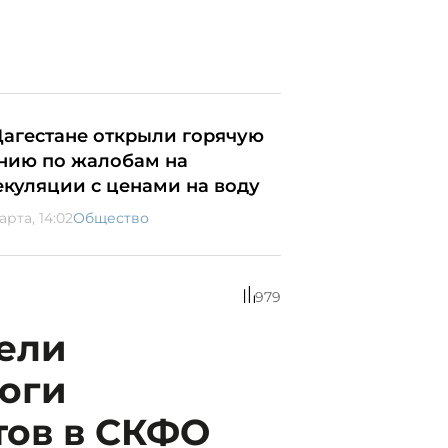
Дагестане открыли горячую
нию по жалобам на
екуляции с ценами на воду
арта, 14:02
Общество
979
вели
оги
тов в СКФО