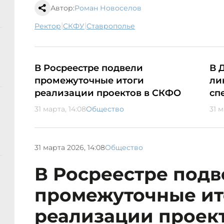
Автор:
Роман Новоселов
|
|
ректор
СКФУ
Ставрополье
В Росреестре подвели
В 
промежуточные итоги
ли
реализации проектов в СКФО
сп
31 марта, 14:08
Общество
31 м
31 марта 2026, 14:08
Общество
В Росреестре под
промежуточные ит
реализации проек