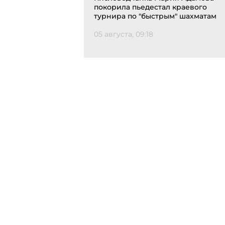
покорила пьедестал краевого
турнира по "быстрым" шахматам
05 августа, 09:18