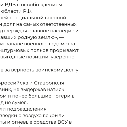
ии ВДВ с освобождением
 области РФ.
ней специальной военной
 долг на самых ответственных
дтверждая славное наследие и
давших родную землю», —
м-канале военного ведомства
о-штурмовых полков прорывают
 выгодные позиции, уверенно
в за верность воинскому долгу
вороссийска и Ставрополя
вник, не выдержав натиск
вом и понес большие потери в
д не сумел.
шли подразделения
зведки с воздуха вскрыли
ты и огневые средства ВСУ в