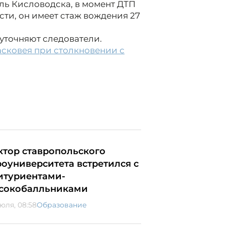
ль Кисловодска, в момент ДТП
сти, он имеет стаж вождения 27
уточняют следователи.
асковея при столкновении с
ктор ставропольского
роуниверситета встретился с
итуриентами-
сокобалльниками
июля, 08:58
Образование