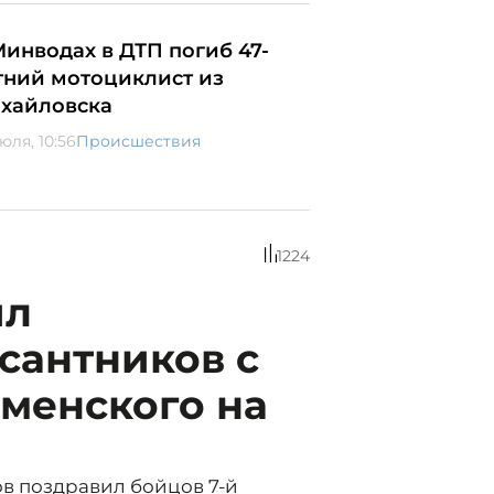
Минводах в ДТП погиб 47-
тний мотоциклист из
хайловска
юля, 10:56
Происшествия
1224
ил
сантников с
менского на
в поздравил бойцов 7-й