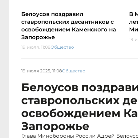
Белоусов поздравил
В 
ставропольских десантников с
ле
освобождением Каменского на
Ми
Запорожье
19 и
19 июля, 11:08
Общество
19 июля 2025, 11:08
Общество
Белоусов поздрав
ставропольских де
освобождением Ка
Запорожье
Глава Минобороны России Адрей Белоусо