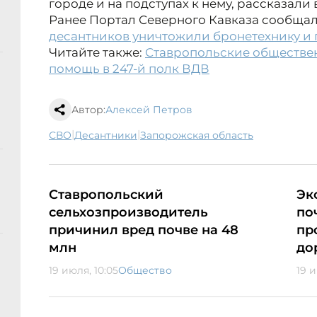
городе и на подступах к нему, рассказали
Ранее Портал Северного Кавказа сообщал
десантников уничтожили бронетехнику и 
Читайте также:
Ставропольские обществе
помощь в 247-й полк ВДВ
Автор:
Алексей Петров
|
|
СВО
Десантники
Запорожская область
Ставропольский
Эк
сельхозпроизводитель
по
причинил вред почве на 48
пр
млн
до
19 июля, 10:05
Общество
19 