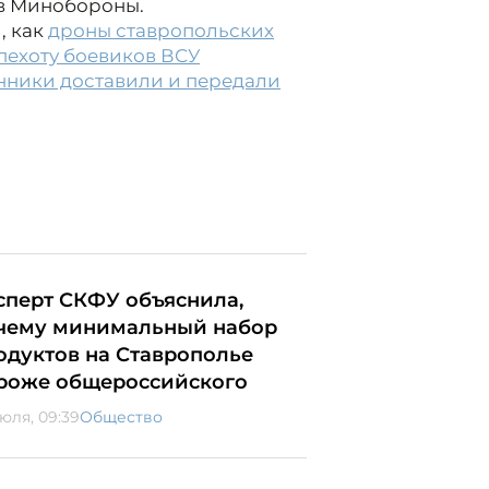
 в Минобороны.
, как
дроны ставропольских
пехоту боевиков ВСУ
нники доставили и передали
сперт СКФУ объяснила,
чему минимальный набор
одуктов на Ставрополье
роже общероссийского
июля, 09:39
Общество