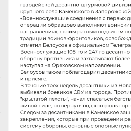
гвардейской десантно-штурмовой дивиз
крупного села Каменского в Запорожской
«Военнослужащие соединения с первых д
операции образцово выполняют воинский
направлениях, своим ратным подвигом по
традиции воинов-фронтовиков, освобож
отметил Белоусов в официальном Телегра
Военнослужащие 108-го и 247-го десантн
оборону противника и захватывают более
наступая на Ореховском направлении.
Белоусов также поблагодарил десантнико
и присяге.
В течение трех недель десантники из Но
выбивали боевиков СВУ из города. Проти
"крылатой пехоты", начал спасаться бегст
живой силе, но вернуть под контроль горо
Следом за десантниками в Каменское за
закрепления, которые при проведении ра
систему обороны, основные опорные пунк