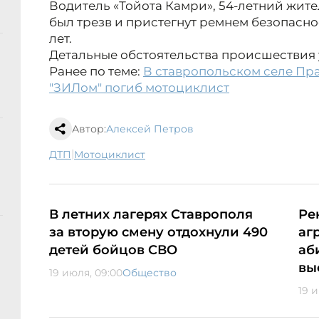
Водитель «Тойота Камри», 54-летний жите
был трезв и пристегнут ремнем безопасно
лет.
Детальные обстоятельства происшествия 
Ранее по теме:
В ставропольском селе Пр
"ЗИЛом" погиб мотоциклист
Автор:
Алексей Петров
|
ДТП
мотоциклист
В летних лагерях Ставрополя
Ре
за вторую смену отдохнули 490
аг
детей бойцов СВО
аб
вы
19 июля, 09:00
Общество
19 