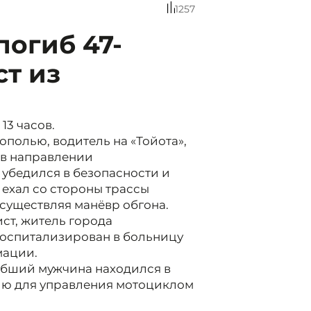
1257
погиб 47-
т из
13 часов.
полью, водитель на «Тойота»,
 в направлении
 убедился в безопасности и
 ехал со стороны трассы
осуществляя манёвр обгона.
ист, житель города
госпитализирован в больницу
мации.
ибший мужчина находился в
ию для управления мотоциклом