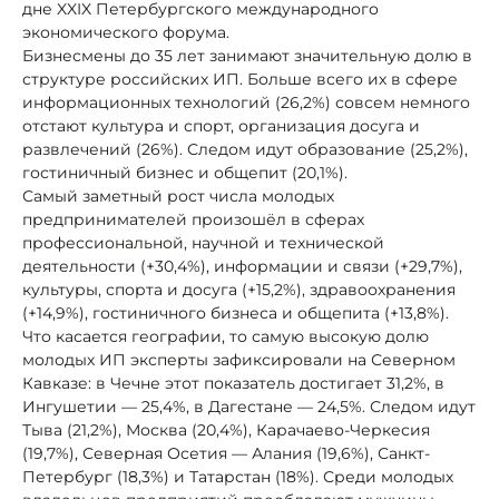
дне XXIX Петербургского международного
экономического форума.
Бизнесмены до 35 лет занимают значительную долю в
структуре российских ИП. Больше всего их в сфере
информационных технологий (26,2%) совсем немного
отстают культура и спорт, организация досуга и
развлечений (26%). Следом идут образование (25,2%),
гостиничный бизнес и общепит (20,1%).
Самый заметный рост числа молодых
предпринимателей произошёл в сферах
профессиональной, научной и технической
деятельности (+30,4%), информации и связи (+29,7%),
культуры, спорта и досуга (+15,2%), здравоохранения
(+14,9%), гостиничного бизнеса и общепита (+13,8%).
Что касается географии, то самую высокую долю
молодых ИП эксперты зафиксировали на Северном
Кавказе: в Чечне этот показатель достигает 31,2%, в
Ингушетии — 25,4%, в Дагестане — 24,5%. Следом идут
Тыва (21,2%), Москва (20,4%), Карачаево-Черкесия
(19,7%), Северная Осетия — Алания (19,6%), Санкт-
Петербург (18,3%) и Татарстан (18%). Среди молодых