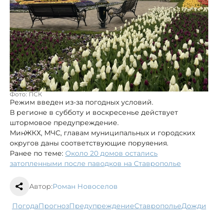
Фото: ПСК
Режим введен из-за погодных условий.
В регионе в субботу и воскресенье действует
штормовое предупреждение.
МинЖКХ, МЧС, главам муниципальных и городских
округов даны соответствующие поруяения.
Ранее по теме:
Около 20 домов остались
затопленными после паводков на Ставрополье
Автор:
Роман Новоселов
погода
прогноз
предупреждение
Ставрополье
дожди