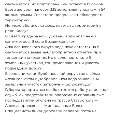
сантиметров, но подтопленными остаются 17 домов.
Всего же урон нанесен 335 земельным участкам и 54
жилым домам. Спасатели продолжают обследовать
территорию.
Неплохо обстановка складывается с территорий у
реки Калаус.
В Светлограде за ночь уровень воды упал на 40
сантиметров. В селе Воздвиженском
Апанасенковского округа вода пока остается на 8
сантиметров выше неблагоприятной отметки при
тенденции снижения. Но в селе подтопило 9
земельных участков, три домовладения и участок
подъездной дороги.
В зоне внимания Будённовский округ, где в сёлах
Архангельском и Добровольном вода зашла на 41
земельный участок, затронув и сельхозугодья.
Губернатор при этом особо отметил работу дорожных
служб. Их представители оперативно справились с
последствиями оползня на трассе Ставрополь —
Александровское — Минеральные Воды.
Специалисты ликвидировали селевой поток на