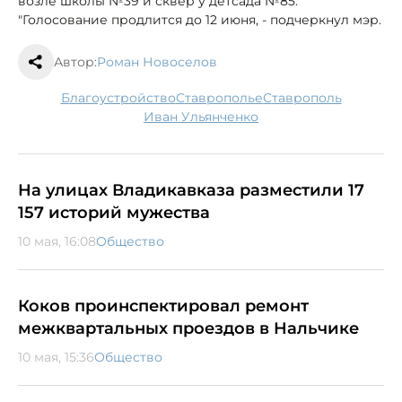
возле школы №39 и сквер у детсада №85.
"Голосование продлится до 12 июня, - подчеркнул мэр.
Автор:
Роман Новоселов
благоустройство
Ставрополье
Ставрополь
Иван Ульянченко
На улицах Владикавказа разместили 17
157 историй мужества
10 мая, 16:08
Общество
Коков проинспектировал ремонт
межквартальных проездов в Нальчике
10 мая, 15:36
Общество