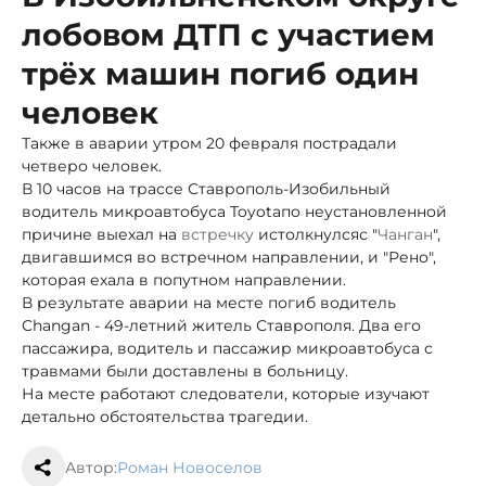
лобовом ДТП с участием
трёх машин погиб один
человек
Также в аварии утром 20 февраля пострадали
четверо человек.
В 10 часов на трассе Ставрополь-Изобильный
водитель микроавтобуса Toyota
по неустановленной
причине выехал на
встречку
и
столкнулся
с "
Чанган
",
двигавшимся во встречном направлении, и "Рено",
которая ехала в попутном направлении.
В результате аварии на месте погиб водитель
Changan - 49-летний житель Ставрополя. Два его
пассажира, водитель и пассажир микроавтобуса с
травмами были доставлены в больницу.
На месте работают следователи, которые изучают
детально обстоятельства трагедии.
Автор:
Роман Новоселов