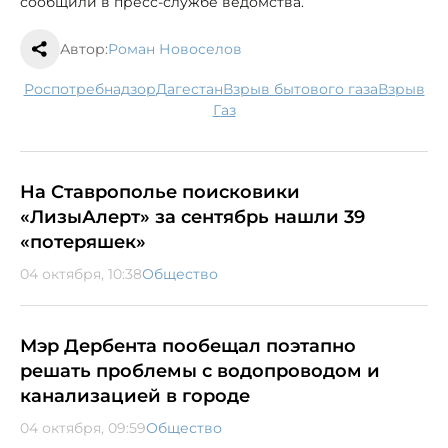
сообщили в пресс-службе ведомства.
Автор:
Роман Новоселов
Роспотребнадзор
Дагестан
взрыв бытового газа
взрыв
газ
На Ставрополье поисковики
«ЛизыАлерт» за сентябрь нашли 39
«потеряшек»
04 октября, 10:38
Общество
Мэр Дербента пообещал поэтапно
решать проблемы с водопроводом и
канализацией в городе
04 октября, 09:59
Общество