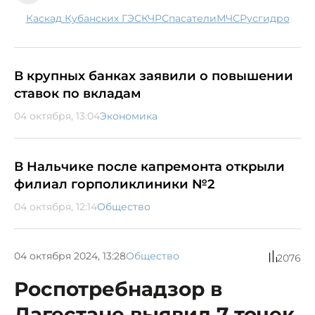
Каскад Кубанских ГЭС
КЧР
спасатели
МЧС
Русгидро
В крупных банках заявили о повышении
ставок по вкладам
04 октября, 13:04
Экономика
В Нальчике после капремонта открыли
филиал горполиклиники №2
04 октября, 12:14
Общество
04 октября 2024, 13:28
Общество
2076
Роспотребнадзор в
Дагестане выявил 7 точек