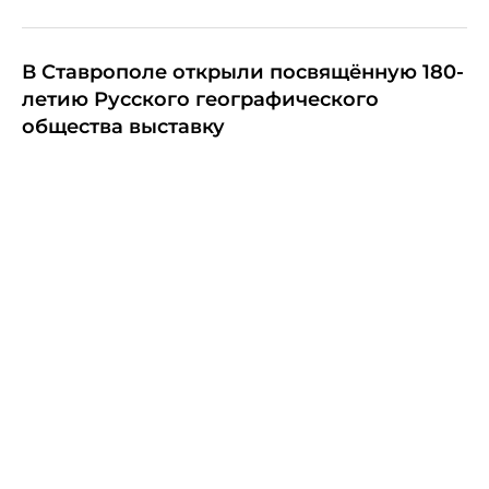
В Ставрополе открыли посвящённую 180-
летию Русского географического
общества выставку
29 июня, 11:14
Культура
Ремонт ДК в селе Надежда Шпаковского
округа завершат до конца года
29 июня, 10:43
Общество
Следующая новость
Редакция