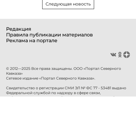
Следующая новость
Редакция
Правила публикации материалов
Реклама на портале
© 2012—2025 Все права защищены. ООО «Портал Северного
Кавказа»
Сетевое издание «Портал Северного Кавказа».
Свидетельство о регистрации СМИ ЭЛ № ФС 77 - 53481 выдано
Федеральной службой по надзору в сфере связи,
информационных технологий и массовых коммуникаций
(Роскомнадзор) 10 апреля 2013 года.
Учредитель: ООО «Портал Северного Кавказа»
Главный редактор: Баканова Е.Н.
info@sevkavportal.ru
E-mail:
Телефон: +7-8652-226-226
При использовании информации гиперссылка на сайт