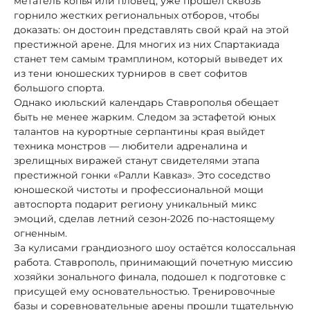
метатель копья или пловец, уже прошел сквозь
горнило жестких региональных отборов, чтобы
доказать: он достоин представлять свой край на этой
престижной арене. Для многих из них Спартакиада
станет тем самым трамплином, который выведет их
из тени юношеских турниров в свет софитов
большого спорта.
Однако июльский календарь Ставрополья обещает
быть не менее жарким. Следом за эстафетой юных
талантов на курортные серпантины края выйдет
техника монстров — любители адреналина и
зрелищных виражей станут свидетелями этапа
престижной гонки «Ралли Кавказ». Это соседство
юношеской чистоты и профессиональной мощи
автоспорта подарит региону уникальный микс
эмоций, сделав летний сезон-2026 по-настоящему
огненным.
За кулисами грандиозного шоу остаётся колоссальная
работа. Ставрополь, принимающий почетную миссию
хозяйки зонального финала, подошел к подготовке с
присущей ему основательностью. Тренировочные
базы и соревновательные арены прошли тщательную