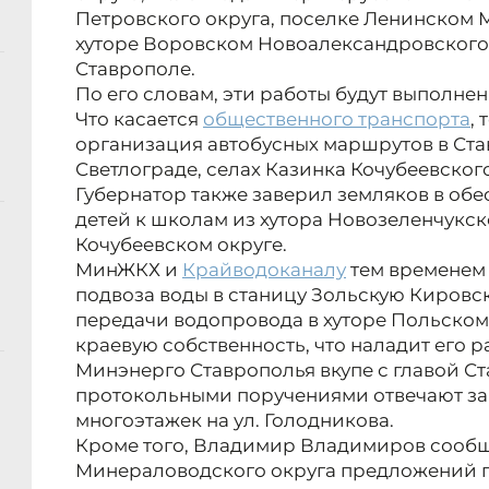
Петровского округа, поселке Ленинском 
хуторе Воровском Новоалександровского о
Ставрополе.
По его словам, эти работы будут выполнены
Что касается
общественного транспорта
,
организация автобусных маршрутов в Ста
Светлограде, селах Казинка Кочубеевского
Губернатор также заверил земляков в об
детей к школам из хутора Новозеленчукск
Кочубеевском округе.
МинЖКХ и
Крайводоканалу
тем временем
подвоза воды в станицу Зольскую Кировс
передачи водопровода в хуторе Польском
краевую собственность, что наладит его р
Минэнерго Ставрополья вкупе с главой Ст
протокольными поручениями отвечают за
многоэтажек на ул. Голодникова.
Кроме того, Владимир Владимиров сообщи
Минераловодского округа предложений п