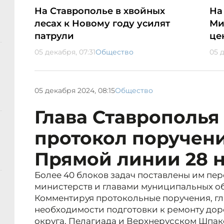
На Ставрополье в хвойных
На
лесах к Новому году усилят
Ми
патрули
це
05 декабря, 07:31
Общество
05 д
05 декабря 2024, 08:15
Общество
Глава Ставрополья
протокол поручени
Прямой линии 28 
Более 40 блоков задач поставлены им пе
министерств и главами муниципальных о
Комментируя протокольные поручения, гл
необходимости подготовки к ремонту доро
округа, Пелагиада и Верхнерусском Шпак