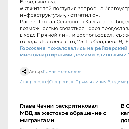
Бородыновка.
«От жителей поступил запрос на благоуст
инфраструктуры», - отметил он.
Ранее Портал Северного Кавказа сообщал
возможностью связаться через предостав
в ходе Прямой линии воспользовались ж
город», Достоевского, 75, Шеболдаева 8, 
Горожане пожаловались на рейдерский 
многоквартирными домами «липовыми 
Автор:
Роман Новоселов
|
|
|
Ставрополье
Ставрополь
Прямая линия
Владими
Глава Чечни раскритиковал
В 
МВД за жестокое обращение с
ка
мигрантами
до