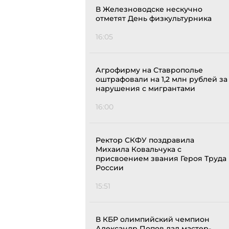
В Железноводске нескучно
отметят День физкультурника
16:05
Агрофирму на Ставрополье
оштрафовали на 1,2 млн рублей за
нарушения с мигрантами
16:00
Ректор СКФУ поздравила
Михаила Ковальчука с
присвоением звания Героя Труда
России
15:51
В КБР олимпийский чемпион
Александр Попов дал мастер-