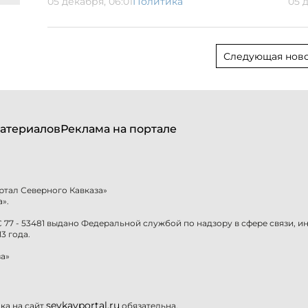
05 декабря, 06:01
Политика
05 д
Следующая ново
атериалов
Реклама на портале
ртал Северного Кавказа»
».
77 - 53481 выдано Федеральной службой по надзору в сфере связи, 
3 года.
а»
sevkavportal.ru
а на сайт
обязательна.