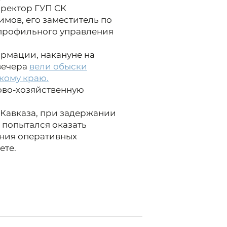
иректор ГУП СК
мов, его заместитель по
профильного управления
рмации, накануне на
вечера
вели обыски
кому краю.
ово-хозяйственную
Кавказа, при задержании
 попытался оказать
ния оперативных
ете.