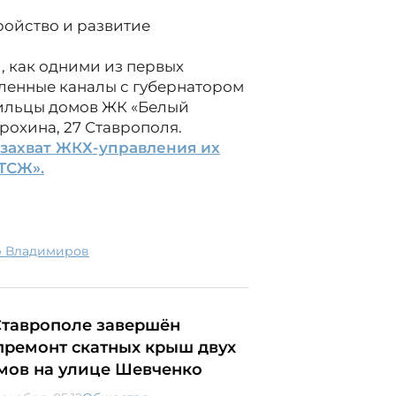
ройство и развитие
, как одними из первых
ленные каналы с губернатором
ильцы домов ЖК «Белый
Ерохина, 27 Ставрополя.
захват ЖКХ-управления их
ТСЖ».
р Владимиров
Ставрополе завершён
премонт скатных крыш двух
мов на улице Шевченко