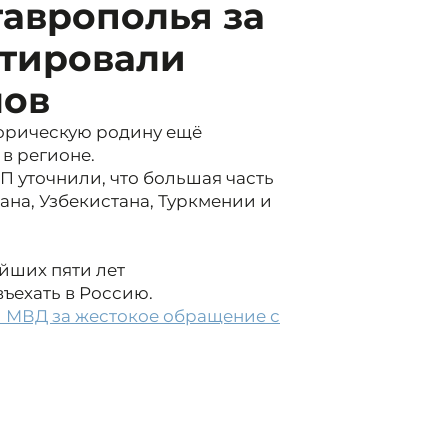
таврополья за
тировали
лов
торическую родину ещё
в регионе.
П уточнили, что большая часть
на, Узбекистана, Туркмении и
йших пяти лет
ъехать в Россию.
л МВД за жестокое обращение с