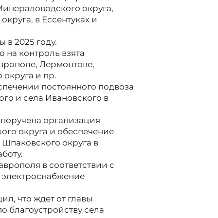
Минераловодского округа,
круга, в Ессентуках и
 в 2025 году.
 то на контроль взята
врополе, Лермонтове,
 округа и пр.
еспечении постоянного подвоза
ого и села Ивановского в
 поручена организация
кого округа и обеспечение
 Шпаковского округа в
аботу.
аврополя в соответствии с
 электроснабжение
л, что ждет от главы
о благоустройству села