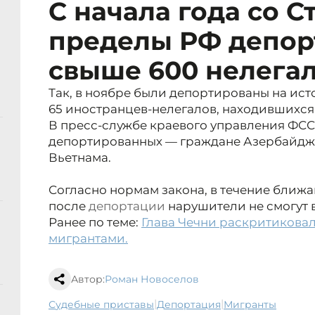
С начала года со С
пределы РФ депор
свыше 600 нелега
Так, в ноябре были депортированы на ис
65 иностранцев-нелегалов, находившихся 
В пресс-службе краевого управления ФСС
депортированных — граждане Азербайджа
Вьетнама.
Согласно нормам закона, в течение ближа
после
депортации
нарушители не смогут в
Ранее по теме:
Глава Чечни раскритикова
мигрантами.
Автор:
Роман Новоселов
|
|
судебные приставы
депортация
мигранты