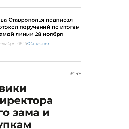
ава Ставрополья подписал
отокол поручений по итогам
ямой линии 28 ноября
екабря, 08:15
Общество
8249
овики
директора
го зама и
упкам