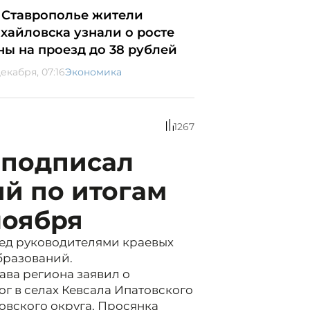
 Ставрополье жители
хайловска узнали о росте
ны на проезд до 38 рублей
екабря, 07:16
Экономика
1267
 подписал
й по итогам
ноября
ред руководителями краевых
бразований.
ава региона заявил о
г в селах Кевсала Ипатовского
овского округа, Просянка