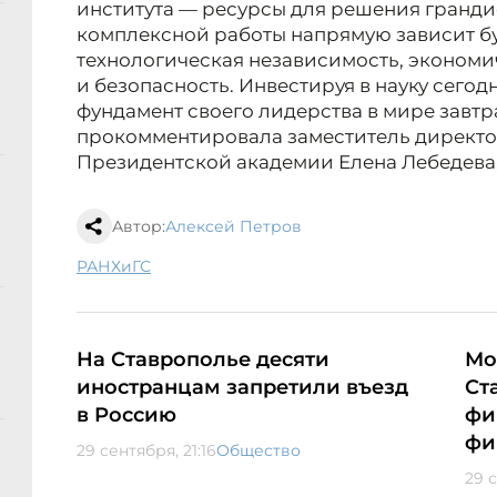
института — ресурсы для решения грандио
комплексной работы напрямую зависит б
технологическая независимость, экономи
и безопасность. Инвестируя в науку сегод
фундамент своего лидерства в мире завтра
прокомментировала заместитель директо
Президентской академии Елена Лебедева
Автор:
Алексей Петров
РАНХиГС
На Ставрополье десяти
Мо
иностранцам запретили въезд
Ст
в Россию
фи
фи
29 сентября, 21:16
Общество
29 с