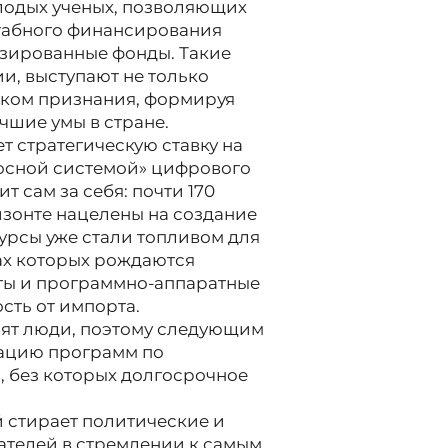
олодых ученых, позволяющих
табного финансирования
зированные фонды. Такие
и, выступают не только
аком признания, формируя
чшие умы в стране.
т стратегическую ставку на
носной системой» цифрового
 сам за себя: почти 170
зонте нацелены на создание
урсы уже стали топливом для
ках которых рождаются
ты и программно-аппаратные
сть от импорта.
оят люди, поэтому следующим
зацию программ по
, без которых долгосрочное
й стирает политические и
ателей в стремлении к самым