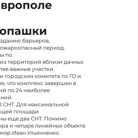
таврополе
 опашки
озданию барьеров,
пожароопасный период.
ты по
из территорий вблизи дачных
ее важные участки.
и городских комитета по ГО и
е, что комплекс завершен в
ий по 24 наиболее
аний.
2 СНТ. Для максимальной
общей площади
ены еще два СНТ. Помимо
тора и четыре линейных объекта
мэр Иван Ульянченко.