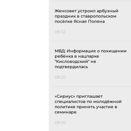
Женсовет устроил арбузный
праздник в ставропольском
посёлке Ясная Поляна
08:32
МВД: Информация о похищении
ребёнка в нацпарке
"Кисловодский" не
подтвердилась
08:20
«Сириус» приглашает
специалистов по молодёжной
политике принять участие в
семинаре
08:00