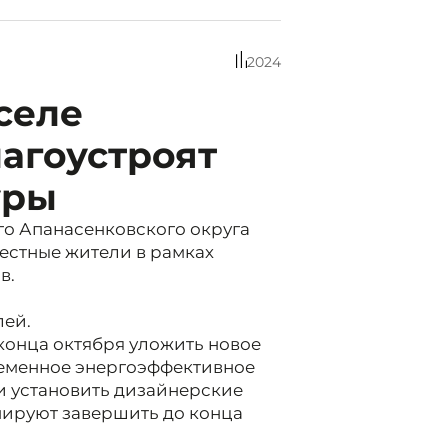
2024
селе
агоустроят
уры
го Апанасенковского округа
местные жители в рамках
в.
лей.
конца октября уложить новое
ременное энергоэффективное
и установить дизайнерские
нируют завершить до конца