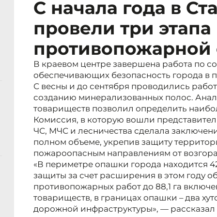
С начала года в С
провели три этапа
противопожарной
В краевом центре завершена работа по с
обеспечивающих безопасность города в 
С весны и до сентября проводились рабо
созданию минерализованных полос. Анал
товариществ позволил определить наибол
Комиссия, в которую вошли представител
ЧС, МЧС и лесничества сделала заключени
полном объеме, укрепив защиту территор
пожароопасным направлениям от возгор
«В периметре опашки города находится 4
защиты за счет расширения в этом году 
противопожарных работ до 88,1 га включ
товариществ, в границах опашки – два ху
дорожной инфраструктуры», — рассказал 