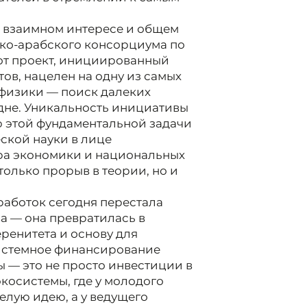
а взаимном интересе и общем
йско-арабского консорциума по
от проект, инициированный
ов, нацелен на одну из самых
физики — поиск далеких
дне. Уникальность инициативы
ю этой фундаментальной задачи
ской науки в лице
ора экономики и национальных
 только прорыв в теории, но и
аботок сегодня перестала
а — она превратилась в
ренитета и основу для
истемное финансирование
 — это не просто инвестиции в
экосистемы, где у молодого
елую идею, а у ведущего