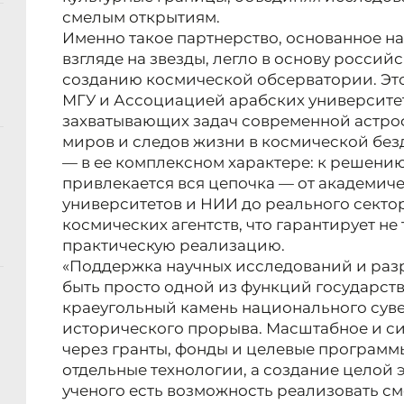
смелым открытиям.
Именно такое партнерство, основанное н
взгляде на звезды, легло в основу росси
созданию космической обсерватории. Эт
МГУ и Ассоциацией арабских университет
захватывающих задач современной астро
миров и следов жизни в космической без
— в ее комплексном характере: к решени
привлекается вся цепочка — от академиче
университетов и НИИ до реального сект
космических агентств, что гарантирует не
практическую реализацию.
«Поддержка научных исследований и разр
быть просто одной из функций государств
краеугольный камень национального суве
исторического прорыва. Масштабное и с
через гранты, фонды и целевые программы
отдельные технологии, а создание целой 
ученого есть возможность реализовать см