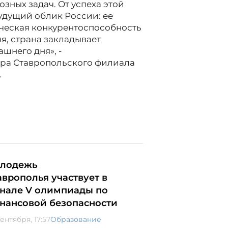
зных задач. От успеха этой
удущий облик России: ее
ческая конкурентоспособность
ня, страна закладывает
шнего дня», -
ра Ставропольского филиала
.
лодежь
аврополья участвует в
нале V олимпиады по
нансовой безопасности
ентября, 17:57
Образование