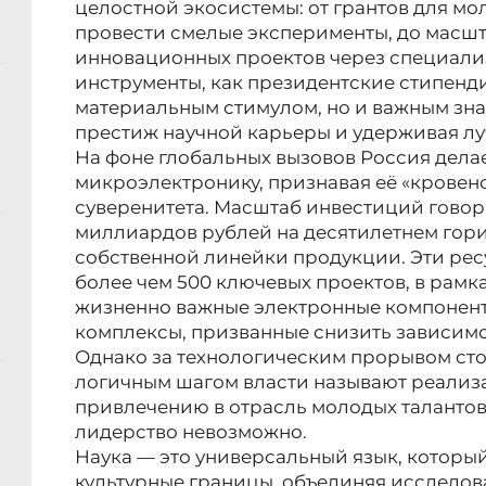
целостной экосистемы: от грантов для м
провести смелые эксперименты, до масш
инновационных проектов через специали
инструменты, как президентские стипенди
материальным стимулом, но и важным зн
престиж научной карьеры и удерживая лу
На фоне глобальных вызовов Россия делае
микроэлектронику, признавая её «крове
суверенитета. Масштаб инвестиций говорит
миллиардов рублей на десятилетнем гори
собственной линейки продукции. Эти рес
более чем 500 ключевых проектов, в рам
жизненно важные электронные компонен
комплексы, призванные снизить зависимо
Однако за технологическим прорывом ст
логичным шагом власти называют реали
привлечению в отрасль молодых талантов
лидерство невозможно.
Наука — это универсальный язык, которы
культурные границы, объединяя исследов