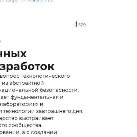
ентября, 22:12
Общество
529
о
чных
зработок
вопрос технологического
 из абстрактной
национальной безопасности.
пает фундаментальная и
 лабораториях и
 технологии завтрашнего дня.
дарство выстраивает
го сообщества.
овании, а о создании