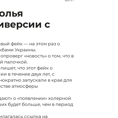
олья
иверсии с
вый фейк — на этом раз о
жбами Украины.
проверг «новость» о том, что в
й палочкой.
пишет, что этот фейк о
и в течение двух лет, с
днократно запускали в крае для
естве атмосферы
ают» о «появлении» холерной
ших будет больше, чем в период
илагалась ссылка на