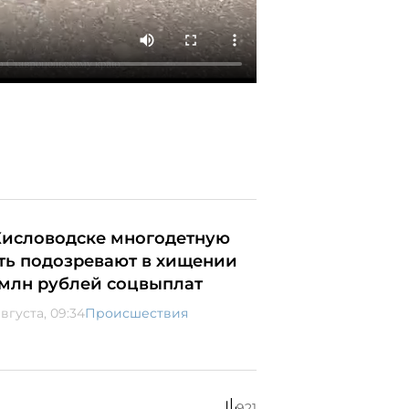
Кисловодске многодетную
ть подозревают в хищении
3 млн рублей соцвыплат
вгуста, 09:34
Происшествия
921