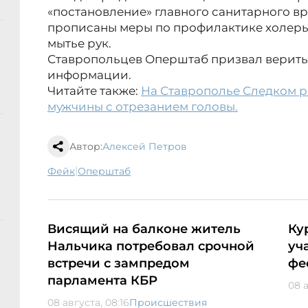
«постановление» главного санитарного вр
прописаны меры по профилактике холеры
мытье рук.
Ставропольцев Оперштаб призвал верить
информации.
Читайте также:
На Ставрополье Следком р
мужчины с отрезанием головы.
Автор:
Алексей Петров
|
фейк
оперштаб
Висящий на балконе житель
Ку
Нальчика потребовал срочной
уч
встречи с зампредом
фе
парламента КБР
08 а
08 августа, 08:16
Происшествия