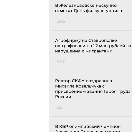
В Железноводске нескучно
отметят День физкультурника
16:05
Агрофирму на Ставрополье
оштрафовали на 1,2 млн рублей за
нарушения с мигрантами
16:00
Ректор СКФУ поздравила
Михаила Ковальчука с
присвоением звания Героя Труда
России
15:51
В КБР олимпийский чемпион
Александр Попов дал мастер-