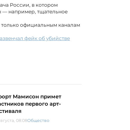
ача России, в котором
 — например, тщательное
 только официальным каналам
азвенчал фейк об убийстве
рорт Мамисон примет
астников первого арт-
стиваля
вгуста, 08:08
Общество