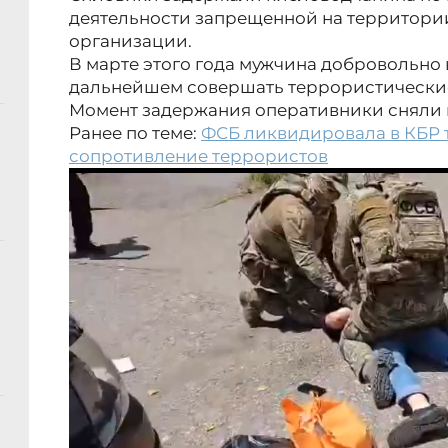
деятельности запрещенной на территори
организации.
В марте этого года мужчина добровольно в
дальнейшем совершать террористические 
Момент задержания оперативники сняли 
Ранее по теме:
ФСБ ликвидировала в КБР 
сопротивление террористов