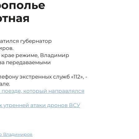
рополье
отная
ратился губернатор
иров.
 крае режиме, Владимир
 за передаваемыми
фону экстренных служб «112», -
але.
 поезде, который направлялся
х утренней атаки дронов ВСУ
ир Владимиров