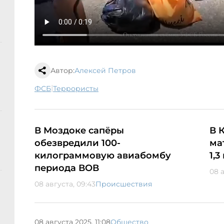
Автор:
Алексей Петров
|
ФСБ
террористы
В Моздоке сапёры
В 
обезвредили 100-
ма
килограммовую авиабомбу
1,
периода ВОВ
08 а
08 августа, 09:43
Происшествия
08 августа 2025, 11:08
Общество