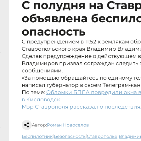
С полудня на Став
объявлена беспил
опасность
С предупреждением в 11:52 к землякам об
Ставропольского края Владимир Владим
Сделав предупреждение о действующем в
Владимиров призвал сограждан следить
сообщениями.
«За помощью обращайтесь по единому теле
написал губернатор в своем Телеграм-кан
По теме:
Обломки БПЛА повредили окна в
в Кисловодск
Мэр Ставрополя рассказал о последствия
Автор:
Роман Новоселов
|
|
|
беспилотник
безопасность
Ставрополье
Владим