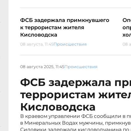
ФСБ задержала примкнувшего
Оп
к террористам жителя
оп
Кисловодска
хо
08 августа, 11:45
Происшествия
08 а
08 августа 2025, 11:45
Происшествия
ФСБ задержала пр
террористам жите
Кисловодска
В краевом управлении ФСБ сообщили в пят
в Минеральных Водах мужчины, примкнув
Силовики задержали кисловодчанина по 