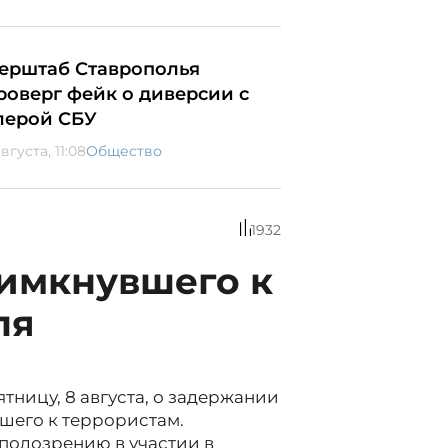
ерштаб Ставрополья
роверг фейк о диверсии с
лерой СБУ
вгуста, 11:08
Общество
1932
имкнувшего к
ля
ницу, 8 августа, о задержании
шего к террористам.
подозрению в участии в