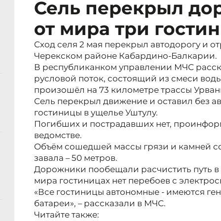
Сель перекрыл дор
от мира три гости
Сход селя 2 мая перекрыл автодорогу и от
Черекском районе Кабардино-Балкарии.
В республиканком управлении МЧС расск
русловой поток, состоящий из смеси вод
произошёл на 73 километре трассы Урвань
Сель перекрыл движение и оставил без 
гостиницы в ущелье Уштулу.
Погибших и пострадавших нет, проинфор
ведомстве.
Объём сошедшей массы грязи и камней со
завала – 50 метров.
Дорожники пообещали расчистить путь в т
мира гостиницах нет перебоев с электро
«Все гостиницы автономные - имеются ге
батареи», – рассказали в МЧС.
Читайте также: