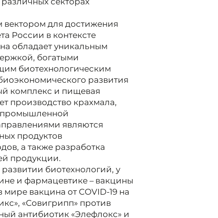
 различных секторах
м вектором для достижения
та России в контексте
ана обладает уникальным
держкой, богатыми
щим биотехнологическим
 биоэкономического развития
ый комплекс и пищевая
ет производство крахмала,
я промышленной
аправлениями являются
ных продуктов
дов, а также разработка
ей продукции.
в развитии биотехнологий, у
цине и фармацевтике – вакцины
в мире вакцина от COVID-19 на
икс», «Совигрипп» против
нный антибиотик «Элефлокс» и