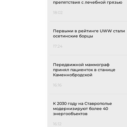
препятствия с лечебной грязью
18:02
Первыми в рейтинге UWW стали
осетинские борцы
17:24
Передвижной маммограф
принял пациенток в станице
Каменнобродской
16:16
К 2030 году на Ставрополье
модернизируют более 40
энергообъектов
16:12