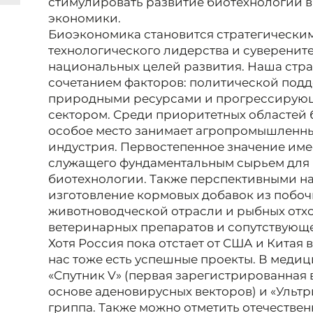
стимулировать развитие биотехнологий в
экономики.
Биоэкономика становится стратегически
технологического лидерства и суверените
национальных целей развития. Наша стр
сочетанием факторов: политической под
природными ресурсами и прогрессирую
сектором. Среди приоритетных областей
особое место занимает агропромышленн
индустрия. Первостепенное значение име
служащего фундаментальным сырьем дл
биотехнологии. Также перспективными н
изготовление кормовых добавок из побоч
животноводческой отрасли и рыбных отхо
ветеринарных препаратов и сопутствующ
Хотя Россия пока отстает от США и Китая 
нас тоже есть успешные проекты. В меди
«Спутник V» (первая зарегистрированная 
основе аденовирусных векторов) и «Ультр
гриппа. Также можно отметить отечестве