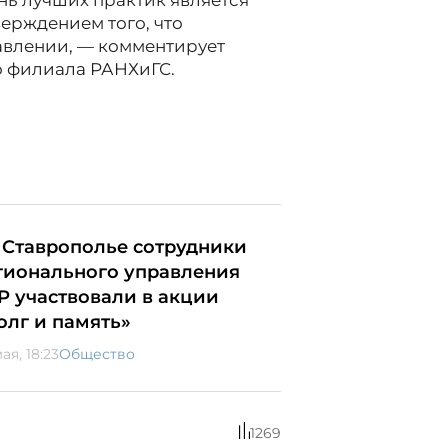
ь лучших практик является
ерждением того, что
авлении, — комментирует
о филиала РАНХиГС.
 Ставрополье сотрудники
гионального управления
Р участвовали в акции
олг и память»
ая, 18:23
Общество
1269