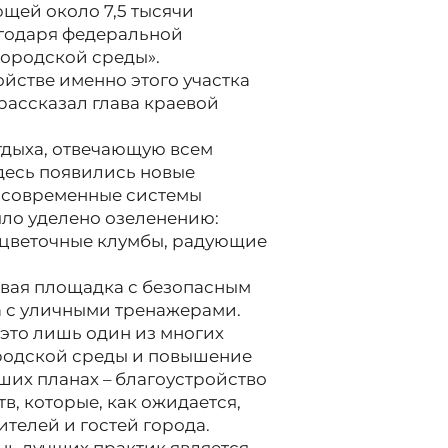
щей около 7,5 тысячи
агодаря федеральной
ородской среды».
йстве именно этого участка
рассказал глава краевой
тдыха, отвечающую всем
десь появились новые
 современные системы
ло уделено озеленению:
 цветочные клумбы, радующие
овая площадка с безопасным
а с уличными тренажерами.
 это лишь один из многих
ородской среды и повышение
ших планах – благоустройство
, которые, как ожидается,
телей и гостей города.