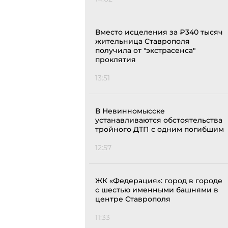
Вместо исцеления за ₽340 тысяч
жительница Ставрополя
получила от "экстрасенса"
проклятия
13:51
В Невинномысске
устанавливаются обстоятельства
тройного ДТП с одним погибшим
12:57
ЖК «Федерация»: город в городе
с шестью именными башнями в
центре Ставрополя
11:33