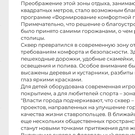
Преображение этой зоны отдыха, занимаю
квадратных метров, стало возможным бл
программе «Формирование комфортной г
Примечательно, что решение о благоустро
было принято самими горожанами, о чем 
столицы.
Сквер превратился в современную зону о
требованиям комфорта и безопасности. З
пешеходные дорожки, удобные скамейки,
освещения и полива. Особое внимание бы
высажены деревья и кустарники, разбиты
глаз яркими красками.
Для детей оборудована современная игр
покрытием, а для любителей спорта – зон
"Власти города подчеркивают, что сквер –
проектов, направленных на улучшение г
качества жизни ставропольцев. В ближай
еще нескольких общественных пространств
станут новыми точками притяжения для жи