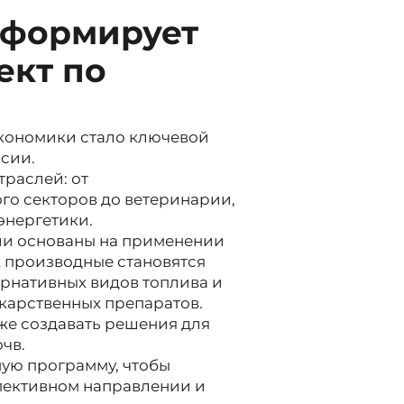
 формирует
ект по
кономики стало ключевой
сии.
траслей: от
о секторов до ветеринарии,
энергетики.
ции основаны на применении
 производные становятся
ернативных видов топлива и
карственных препаратов.
же создавать решения для
чв.
ую программу, чтобы
спективном направлении и