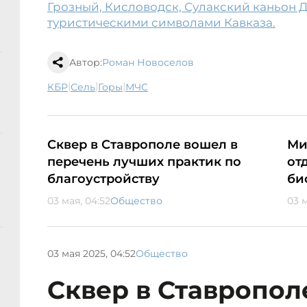
Грозный, Кисловодск, Сулакский каньон Д
туристическими символами Кавказа.
Автор:
Роман Новоселов
|
|
|
КБР
сель
горы
МЧС
Сквер в Ставрополе вошел в
Ми
перечень лучших практик по
от
благоустройству
би
03 мая, 04:52
Общество
03 м
03 мая 2025, 04:52
Общество
Сквер в Ставропол