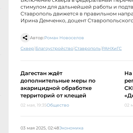
Включение сквера в федеральный перечен
стимулом для дальнейшей работы и подтв
Ставрополь движется в правильном напр
Ирина Демченко, доцент Ставропольског
Автор:
Роман Новоселов
|
|
|
сквер
благоустройство
Ставрополь
РАНХиГС
Дагестан ждёт
На
дополнительные меры по
ре
акарицидной обработке
СК
территорий от клещей
«Д
02 мая, 19:35
Общество
02 м
03 мая 2025, 02:48
Экономика