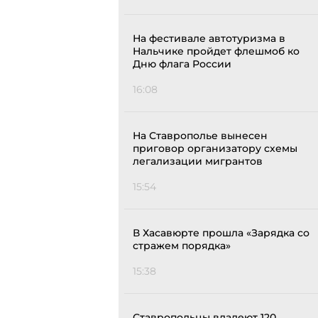
На фестивале автотуризма в
Нальчике пройдет флешмоб ко
Дню флага России
16:08
На Ставрополье вынесен
приговор организатору схемы
легализации мигрантов
15:54
В Хасавюрте прошла «Зарядка со
стражем порядка»
15:38
Ставропольцы владеют 120