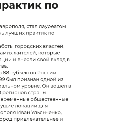
практик по
аврополя, стал лауреатом
нь лучших практик по
аботы городских властей,
самих жителей, которые
ции и внесли свой вклад в
ва.
з 88 субъектов России
99 был признан одной из
ральном уровне. Он вошел в
8 регионов страны.
овременные общественные
дущие локации для
рополя Иван Ульянченко,
город привлекательнее и