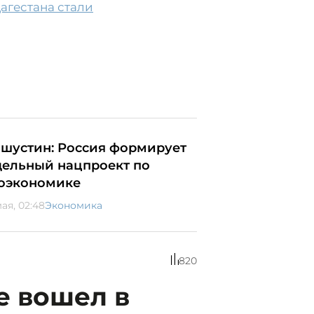
агестана стали
шустин: Россия формирует
дельный нацпроект по
оэкономике
ая, 02:48
Экономика
820
е вошел в